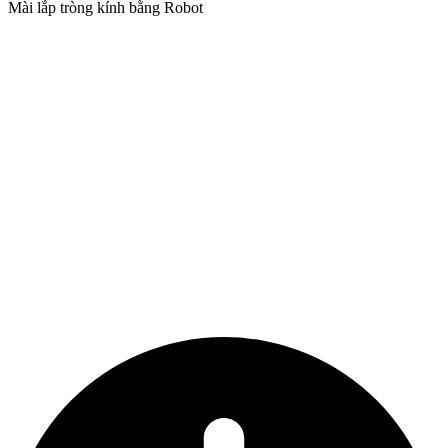
Mài lắp tròng kính bằng Robot