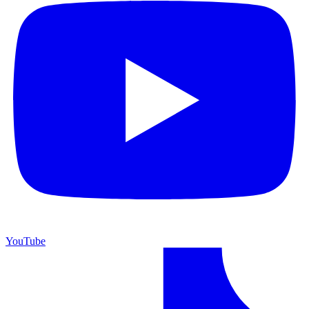
YouTube