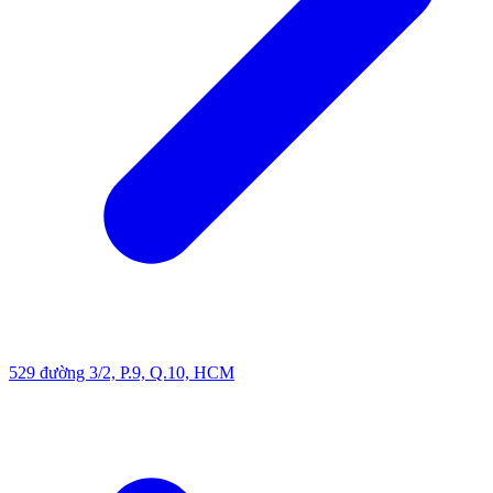
529 đường 3/2, P.9, Q.10, HCM