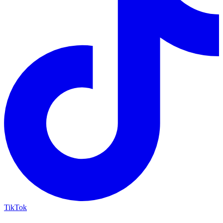
TikTok