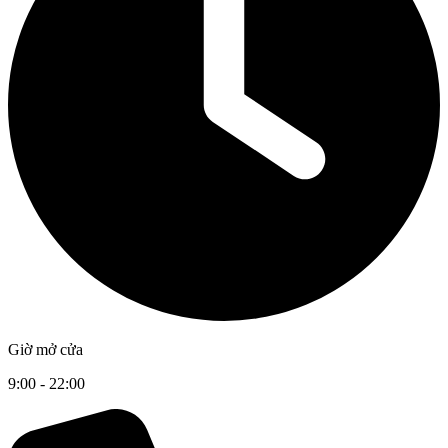
Giờ mở cửa
9:00 - 22:00