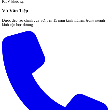
KTV khúc xạ
Vũ Văn Tiệp
Được đào tạo chính quy với trên 15 năm kinh nghiệm trong ngành
kính cận học đường