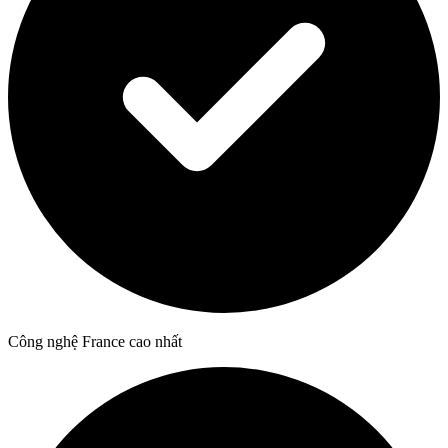
Công nghệ France cao nhất