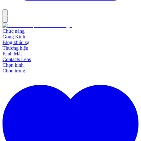
Chức năng
Gọng Kính
Blog khúc xạ
Thương hiệu
Kính Mát
Contacts Lens
Chọn kính
Chọn tròng