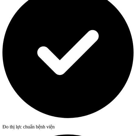
Đo thị lực chuẩn bệnh viện