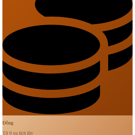
Đồng
Từ 0 xu tích lũy