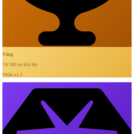
Vàng
Từ 300 xu tích lũy
Nhân x1.5