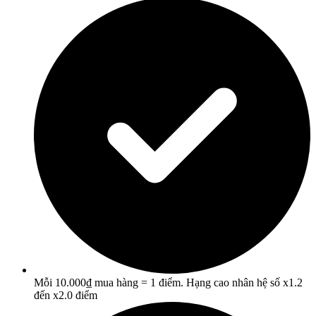
Mỗi 10.000₫ mua hàng = 1 điểm. Hạng cao nhân hệ số x1.2
đến x2.0 điểm