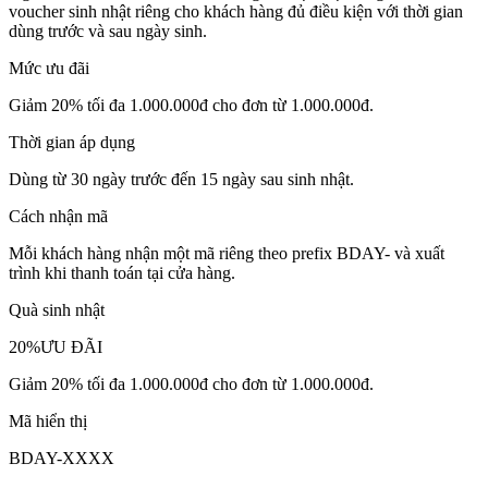
voucher sinh nhật riêng cho khách hàng đủ điều kiện với thời gian
dùng trước và sau ngày sinh.
Mức ưu đãi
Giảm 20% tối đa 1.000.000đ cho đơn từ 1.000.000đ.
Thời gian áp dụng
Dùng từ 30 ngày trước đến 15 ngày sau sinh nhật.
Cách nhận mã
Mỗi khách hàng nhận một mã riêng theo prefix BDAY- và xuất
trình khi thanh toán tại cửa hàng.
Quà sinh nhật
20
%
ƯU ĐÃI
Giảm 20% tối đa 1.000.000đ cho đơn từ 1.000.000đ.
Mã hiển thị
BDAY-
XXXX