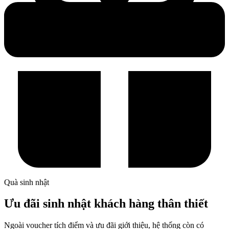
Quà sinh nhật
Ưu đãi sinh nhật khách hàng thân thiết
Ngoài voucher tích điểm và ưu đãi giới thiệu, hệ thống còn có