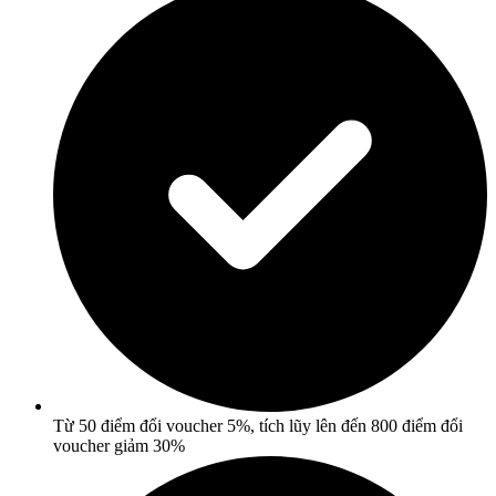
Từ 50 điểm đổi voucher 5%, tích lũy lên đến 800 điểm đổi
voucher giảm 30%