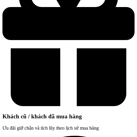
Khách cũ / khách đã mua hàng
Ưu đãi giữ chân và tích lũy theo lịch sử mua hàng