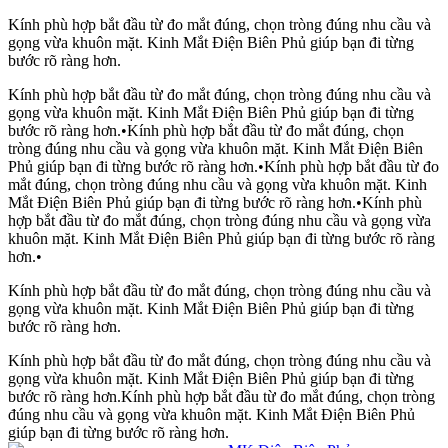
Kính phù hợp bắt đầu từ đo mắt đúng, chọn tròng đúng nhu cầu và
gọng vừa khuôn mặt. Kinh Mắt Điện Biên Phủ giúp bạn đi từng
bước rõ ràng hơn.
Kính phù hợp bắt đầu từ đo mắt đúng, chọn tròng đúng nhu cầu và
gọng vừa khuôn mặt. Kinh Mắt Điện Biên Phủ giúp bạn đi từng
bước rõ ràng hơn.
•
Kính phù hợp bắt đầu từ đo mắt đúng, chọn
tròng đúng nhu cầu và gọng vừa khuôn mặt. Kinh Mắt Điện Biên
Phủ giúp bạn đi từng bước rõ ràng hơn.
•
Kính phù hợp bắt đầu từ đo
mắt đúng, chọn tròng đúng nhu cầu và gọng vừa khuôn mặt. Kinh
Mắt Điện Biên Phủ giúp bạn đi từng bước rõ ràng hơn.
•
Kính phù
hợp bắt đầu từ đo mắt đúng, chọn tròng đúng nhu cầu và gọng vừa
khuôn mặt. Kinh Mắt Điện Biên Phủ giúp bạn đi từng bước rõ ràng
hơn.
•
Kính phù hợp bắt đầu từ đo mắt đúng, chọn tròng đúng nhu cầu và
gọng vừa khuôn mặt. Kinh Mắt Điện Biên Phủ giúp bạn đi từng
bước rõ ràng hơn.
Kính phù hợp bắt đầu từ đo mắt đúng, chọn tròng đúng nhu cầu và
gọng vừa khuôn mặt. Kinh Mắt Điện Biên Phủ giúp bạn đi từng
bước rõ ràng hơn.
Kính phù hợp bắt đầu từ đo mắt đúng, chọn tròng
đúng nhu cầu và gọng vừa khuôn mặt. Kinh Mắt Điện Biên Phủ
giúp bạn đi từng bước rõ ràng hơn.