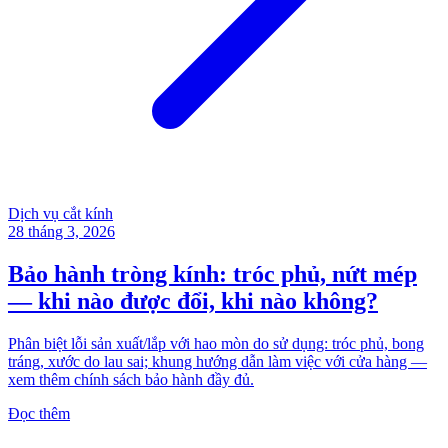
Dịch vụ cắt kính
28 tháng 3, 2026
Bảo hành tròng kính: tróc phủ, nứt mép
— khi nào được đổi, khi nào không?
Phân biệt lỗi sản xuất/lắp với hao mòn do sử dụng: tróc phủ, bong
tráng, xước do lau sai; khung hướng dẫn làm việc với cửa hàng —
xem thêm chính sách bảo hành đầy đủ.
Đọc thêm