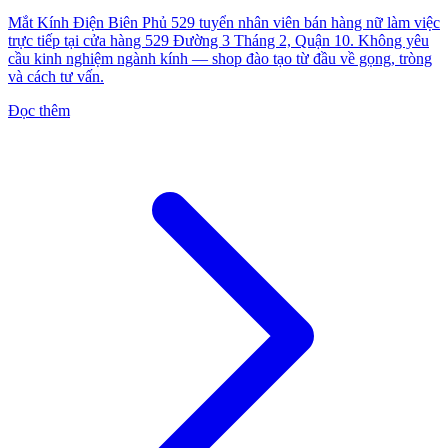
Mắt Kính Điện Biên Phủ 529 tuyển nhân viên bán hàng nữ làm việc
trực tiếp tại cửa hàng 529 Đường 3 Tháng 2, Quận 10. Không yêu
cầu kinh nghiệm ngành kính — shop đào tạo từ đầu về gọng, tròng
và cách tư vấn.
Đọc thêm