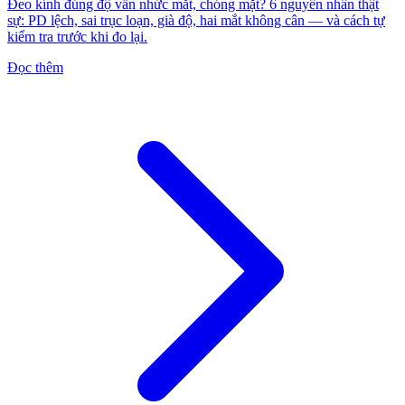
Đeo kính đúng độ vẫn nhức mắt, chóng mặt? 6 nguyên nhân thật
sự: PD lệch, sai trục loạn, già độ, hai mắt không cân — và cách tự
kiểm tra trước khi đo lại.
Đọc thêm