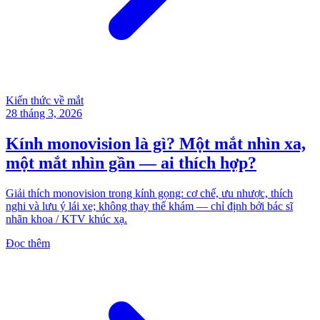
Kiến thức về mắt
28 tháng 3, 2026
Kính monovision là gì? Một mắt nhìn xa,
một mắt nhìn gần — ai thích hợp?
Giải thích monovision trong kính gọng: cơ chế, ưu nhược, thích
nghi và lưu ý lái xe; không thay thế khám — chỉ định bởi bác sĩ
nhãn khoa / KTV khúc xạ.
Đọc thêm