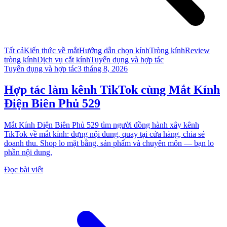
Tất cả
Kiến thức về mắt
Hướng dẫn chọn kính
Tròng kính
Review
tròng kính
Dịch vụ cắt kính
Tuyển dụng và hợp tác
Tuyển dụng và hợp tác
3 tháng 8, 2026
Hợp tác làm kênh TikTok cùng Mắt Kính
Điện Biên Phủ 529
Mắt Kính Điện Biên Phủ 529 tìm người đồng hành xây kênh
TikTok về mắt kính: dựng nội dung, quay tại cửa hàng, chia sẻ
doanh thu. Shop lo mặt bằng, sản phẩm và chuyên môn — bạn lo
phần nội dung.
Đọc bài viết