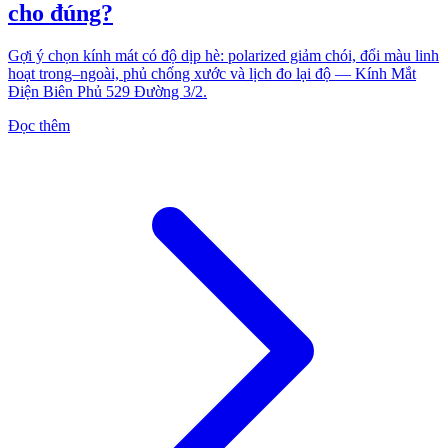
cho đúng?
Gợi ý chọn kính mát có độ dịp hè: polarized giảm chói, đổi màu linh
hoạt trong–ngoài, phủ chống xước và lịch đo lại độ — Kính Mắt
Điện Biên Phủ 529 Đường 3/2.
Đọc thêm