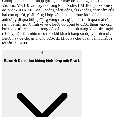
Chúng tôi tiến hành nhập giữ liệu từ máy đo khúc xạ khách quan
Visionix VX110 và máy đo tròng kính Nidek LM1800 pd vào máy
đo Nidek RT6100 . Và Khoảng cách đồng tử (khoảng cách tâm của
hai con người) phải trùng khớp với tâm của tròng kính để đảm bảo
ánh sáng đi qua hội tụ đúng võng mạc, giúp hình ảnh qua mắt rõ
ràng và sắc nét. Chính vì vậy, bước đo đồng tử được thêm vào các
bước đo mắt cận quan trọng để giảm thiểu tình trạng khó thích nghi
(chóng mặt, tầm nhìn méo mó) khi khách hàng sử dụng kính mới .
Bước này để chuẩn bị cho bước đo khúc xạ chủ quan bằng thiết bị
tối tân RT6100
4
Bước 4: Đo thị lực không kính từng mắt R và L