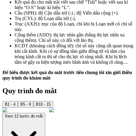
Kết quả đo cho mắt trái viết sau chữ “Trái” hoặc viết sau kí
hiệu “O.S” hoặc kí hiệu “L”.
Cầu (SPH): độ Cận dấu trừ (-) ; độ Viễn dấu cộng (+).
Trụ (CYL): độ Loạn dấu trừ (-).
Trục (AXIS): trục của độ Loạn, chỉ khi bị Loạn mới có chỉ số
này.
Cộng thêm (ADD): thị lực nhìn gần (bằng thị lực nhìn xa
cộng thêm). Chỉ số này có đối với lão thị.
KCĐT (khoảng cách đồng tử): chỉ số này cũng rất quan trọng
khi cắt kính. Khi có sự đồng tâm giữa đồng tử và tâm của
tròng kính cắt ra thì sẽ cho thị lực rõ ràng nhất. Khi bị lệch
tâm sẽ gây ra hiện tượng méo hình ảnh và không rõ ràng....
Để hiểu được kết quả đo mắt trước tiên chung tôi xin giới thiều
quy trình đo khám mắt
Quy trình đo mắt
B1 - 4
B5 - 9
B10 - 15
Xem 12 bước đo mắt