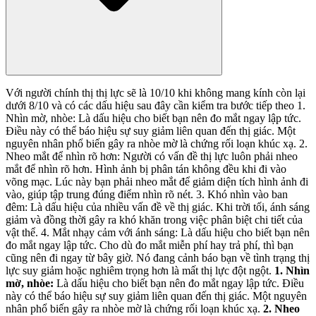
Với người chính thị thị lực sẽ là 10/10 khi không mang kính còn lại
dưới 8/10 và có các dấu hiệu sau đây cần kiểm tra bước tiếp theo 1.
Nhìn mờ, nhòe: Là dấu hiệu cho biết bạn nên đo mắt ngay lập tức.
Điều này có thể báo hiệu sự suy giảm liên quan đến thị giác. Một
nguyên nhân phổ biến gây ra nhòe mờ là chứng rối loạn khúc xạ. 2.
Nheo mắt để nhìn rõ hơn: Người có vấn đề thị lực luôn phải nheo
mắt để nhìn rõ hơn. Hình ảnh bị phân tán không đều khi đi vào
võng mạc. Lúc này bạn phải nheo mắt để giảm diện tích hình ảnh đi
vào, giúp tập trung đúng điểm nhìn rõ nét. 3. Khó nhìn vào ban
đêm: Là dấu hiệu của nhiều vấn đề về thị giác. Khi trời tối, ánh sáng
giảm và đồng thời gây ra khó khăn trong việc phân biệt chi tiết của
vật thể. 4. Mắt nhạy cảm với ánh sáng: Là dấu hiệu cho biết bạn nên
đo mắt ngay lập tức. Cho dù đo mắt miễn phí hay trả phí, thì bạn
cũng nên đi ngay từ bây giờ. Nó đang cảnh báo bạn về tình trạng thị
lực suy giảm hoặc nghiêm trọng hơn là mất thị lực đột ngột.
1.
Nhìn
mờ, nhòe:
Là dấu hiệu cho biết bạn nên đo mắt ngay lập tức. Điều
này có thể báo hiệu sự suy giảm liên quan đến thị giác. Một nguyên
nhân phổ biến gây ra nhòe mờ là chứng rối loạn khúc xạ.
2.
Nheo