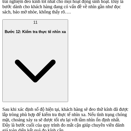
trải nghiệm đeo kính tốt nhất cho mọi hoạt động sinh hoạt. Đây là
bước dành cho khách hàng đang có vấn đề về nhìn gần như đọc
sách, báo mờ nhòe, không thấy rõ….
11
Bước 12: Kiểm tra thực tế nhìn xa
Sau khi xác định số độ hiện tại, khách hàng sẽ đeo thử kính đã được
lắp tròng phù hợp để kiểm tra thực tế nhìn xa. Nếu tình trạng chóng
mặt, choáng xảy ra sẽ được tối ưu lại với tầm nhìn ổn định nhất.
Đây là bước cuối của quy trình đo mắt cận giúp chuyên viên đánh
giá toàn diện kết quả đo kính cận.