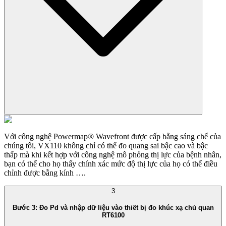
Với công nghệ Powermap® Wavefront được cấp bằng sáng chế của
chúng tôi, VX110 không chỉ có thể đo quang sai bậc cao và bậc
thấp mà khi kết hợp với công nghệ mô phỏng thị lực của bệnh nhân,
bạn có thể cho họ thấy chính xác mức độ thị lực của họ có thể điều
chỉnh được bằng kính ….
3
Bước 3: Đo Pd và nhập dữ liệu vào thiết bị đo khúc xạ chủ quan
RT6100