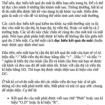
Thế nên, đọc hiểu kết quả đo mắt là điều bạn nên trang bị. Để có thể
tự đọc cho mình ở những lần khám mắt sau. Thông thường, bất kì ai
đi đo mắt đều được liệt kê vào dạng bị tật khúc xạ mắt. Hiểu đơn
giản là mắt có vấn đề và không thể nhìn tinh anh như mắt thường.
Các cách đọc hiểu kết quả kiểm tra khúc xạ mắt thường xảy ra là:
đọc cho mắt bị cận thị, bị loạn thị, bị viễn thị. Hoặc có mắt bị cả 2
trường hợp. Các số đo này chắc chắn sẽ cùng đo cho mắt trái và mắt
phải. Nên bạn phải phân biệt được kí hiệu để không lẫn lộn giữa kết
quả đo 2 bên mắt. Cụ thể một cách
đọc hiểu kết quả đo mắt
chuẩn
mực được quy định như sau:
Đầu tiên, nếu mắt bạn bị cận thị thì kết quả đo mắt của bạn sẽ có kí
hiệu dấu “-” Mắt viễn thị thì thay bằng dấu “+” . Dấu “-” và dấu “+
” nghĩa là biểu thị cho kính cầu lồi và kính cầu lõm mà bạn sẽ được
cắt kính và đeo sau đó để mắt nhìn tốt. Khác với cận thị và viễn thị
kí hiệu bằng SD. Thì loạn thị được nhận diện sau kí hiệu của chữ
DC.
Ở bất kì cơ sở đo mắt nào thì các nhân viên đo hay bác sĩ sẽ ghi
thông số cho mắt phải trước tiên. Mắt phải và trái có quy ước chung
để nhận diện. Cụ thể là:
Kết quả đo của mắt phải được viết sau chữ “Phải” hoặc sau kí
hiệu “O.D” hoặc là kí hiệu “R”.