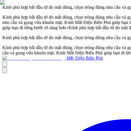
Kính phù hợp bắt đầu từ đo mắt đúng, chọn tròng đúng nhu cầu và g
Kính phù hợp bắt đầu từ đo mắt đúng, chọn tròng đúng nhu cầu và g
nhu cầu và gọng vừa khuôn mặt. Kinh Mắt Điện Biên Phủ giúp bạn đ
giúp bạn đi từng bước rõ ràng hơn.
•
Kính phù hợp bắt đầu từ đo mắt 
Kính phù hợp bắt đầu từ đo mắt đúng, chọn tròng đúng nhu cầu và g
Kính phù hợp bắt đầu từ đo mắt đúng, chọn tròng đúng nhu cầu và g
cầu và gọng vừa khuôn mặt. Kinh Mắt Điện Biên Phủ giúp bạn đi từn
MK Điện Biên Phủ