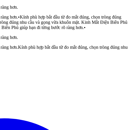
 ràng hơn.
 ràng hơn.
•
Kính phù hợp bắt đầu từ đo mắt đúng, chọn tròng đúng
 tròng đúng nhu cầu và gọng vừa khuôn mặt. Kinh Mắt Điện Biên Phủ
Biên Phủ giúp bạn đi từng bước rõ ràng hơn.
•
 ràng hơn.
 ràng hơn.
Kính phù hợp bắt đầu từ đo mắt đúng, chọn tròng đúng nhu