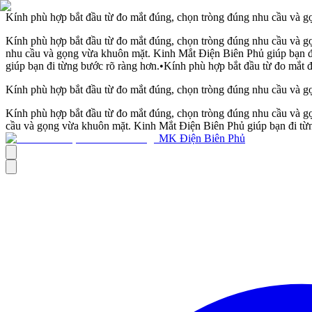
Kính phù hợp bắt đầu từ đo mắt đúng, chọn tròng đúng nhu cầu và g
Kính phù hợp bắt đầu từ đo mắt đúng, chọn tròng đúng nhu cầu và g
nhu cầu và gọng vừa khuôn mặt. Kinh Mắt Điện Biên Phủ giúp bạn đ
giúp bạn đi từng bước rõ ràng hơn.
•
Kính phù hợp bắt đầu từ đo mắt 
Kính phù hợp bắt đầu từ đo mắt đúng, chọn tròng đúng nhu cầu và g
Kính phù hợp bắt đầu từ đo mắt đúng, chọn tròng đúng nhu cầu và g
cầu và gọng vừa khuôn mặt. Kinh Mắt Điện Biên Phủ giúp bạn đi từn
MK Điện Biên Phủ