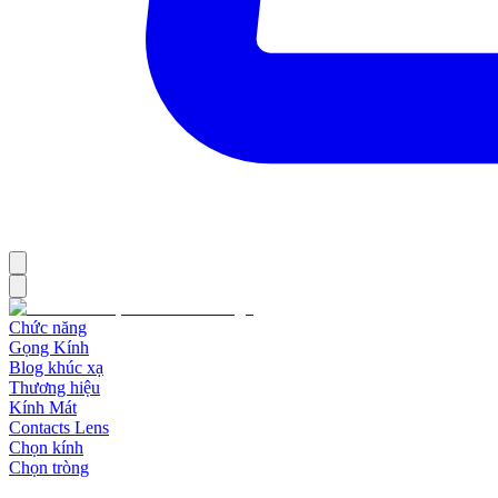
Chức năng
Gọng Kính
Blog khúc xạ
Thương hiệu
Kính Mát
Contacts Lens
Chọn kính
Chọn tròng