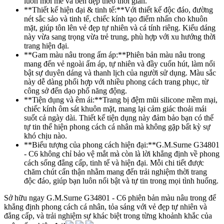
luôn mới mẻ và bền đẹp theo thời gian.
**Thiết kế hiện đại & tinh tế:**Với thiết kế độc đáo, đường
nét sắc sảo và tinh tế, chiếc kính tạo điểm nhấn cho khuôn
mặt, giúp tôn lên vẻ đẹp tự nhiên và cá tính riêng. Kiểu dáng
này vừa sang trọng vừa trẻ trung, phù hợp với xu hướng thời
trang hiện đại.
**Gam màu nâu trong ấm áp:**Phiên bản màu nâu trong
mang đến vẻ ngoài ấm áp, tự nhiên và đầy cuốn hút, làm nổi
bật sự duyên dáng và thanh lịch của người sử dụng. Màu sắc
này dễ dàng phối hợp với nhiều phong cách trang phục, từ
công sở đến dạo phố năng động.
**Tiện dụng và êm ái:**Trang bị đệm mũi silicone mềm mại,
chiếc kính ôm sát khuôn mặt, mang lại cảm giác thoải mái
suốt cả ngày dài. Thiết kế tiện dụng này đảm bảo bạn có thể
tự tin thể hiện phong cách cá nhân mà không gặp bất kỳ sự
khó chịu nào.
**Biểu tượng của phong cách hiện đại:**G.M.Surne G34801
- C6 không chỉ bảo vệ mắt mà còn là lời khẳng định về phong
cách sống đẳng cấp, tinh tế và hiện đại. Mỗi chi tiết được
chăm chút cẩn thận nhằm mang đến trải nghiệm thời trang
độc đáo, giúp bạn luôn nổi bật và tự tin trong mọi tình huống.
Sở hữu ngay G.M.Surne G34801 - C6 phiên bản màu nâu trong để
khẳng định phong cách cá nhân, tỏa sáng với vẻ đẹp tự nhiên và
đẳng cấp, và trải nghiệm sự khác biệt trong từng khoảnh khắc của