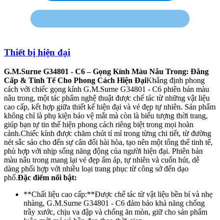
Thiết bị hiện đại
G.M.Surne G34801 - C6 – Gọng Kính Màu Nâu Trong: Đẳng
Cấp & Tinh Tế Cho Phong Cách Hiện Đại
Khẳng định phong
cách với chiếc gọng kính G.M.Surne G34801 - C6 phiên bản màu
nâu trong, một tác phẩm nghệ thuật được chế tác từ những vật liệu
cao cấp, kết hợp giữa thiết kế hiện đại và vẻ đẹp tự nhiên. Sản phẩm
không chỉ là phụ kiện bảo vệ mắt mà còn là biểu tượng thời trang,
giúp bạn tự tin thể hiện phong cách riêng biệt trong mọi hoàn
cảnh.Chiếc kính được chăm chút tỉ mỉ trong từng chi tiết, từ đường
nét sắc sảo cho đến sự cân đối hài hòa, tạo nên một tổng thể tinh tế,
phù hợp với nhịp sống năng động của người hiện đại. Phiên bản
màu nâu trong mang lại vẻ đẹp ấm áp, tự nhiên và cuốn hút, dễ
dàng phối hợp với nhiều loại trang phục từ công sở đến dạo
phố.
Đặc điểm nổi bật:
**Chất liệu cao cấp:**Được chế tác từ vật liệu bền bỉ và nhẹ
nhàng, G.M.Surne G34801 - C6 đảm bảo khả năng chống
trầy xước, chịu va đập và chống ăn mòn, giữ cho sản phẩm