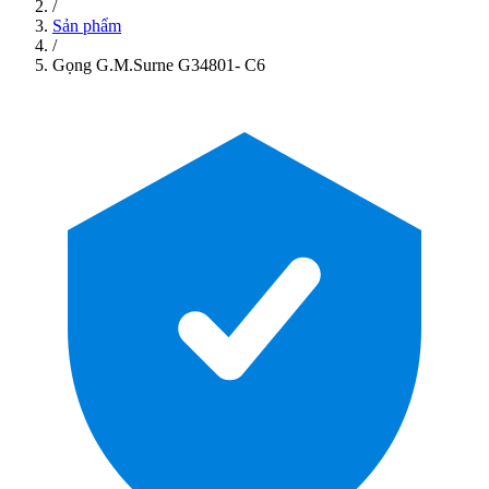
/
Sản phẩm
/
Gọng G.M.Surne G34801- C6