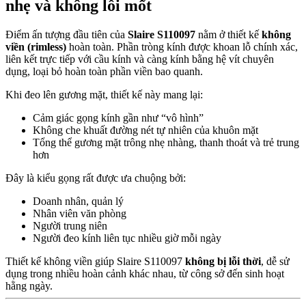
nhẹ và không lỗi mốt
Điểm ấn tượng đầu tiên của
Slaire S110097
nằm ở thiết kế
không
viền (rimless)
hoàn toàn. Phần tròng kính được khoan lỗ chính xác,
liên kết trực tiếp với cầu kính và càng kính bằng hệ vít chuyên
dụng, loại bỏ hoàn toàn phần viền bao quanh.
Khi đeo lên gương mặt, thiết kế này mang lại:
Cảm giác gọng kính gần như “vô hình”
Không che khuất đường nét tự nhiên của khuôn mặt
Tổng thể gương mặt trông nhẹ nhàng, thanh thoát và trẻ trung
hơn
Đây là kiểu gọng rất được ưa chuộng bởi:
Doanh nhân, quản lý
Nhân viên văn phòng
Người trung niên
Người đeo kính liên tục nhiều giờ mỗi ngày
Thiết kế không viền giúp Slaire S110097
không bị lỗi thời
, dễ sử
dụng trong nhiều hoàn cảnh khác nhau, từ công sở đến sinh hoạt
hằng ngày.