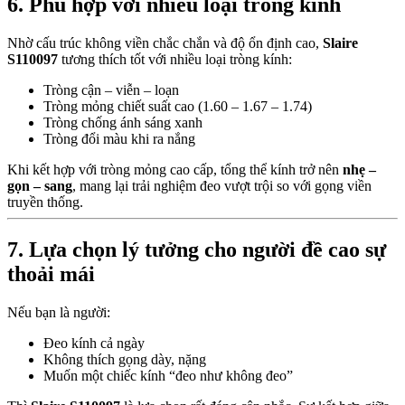
6. Phù hợp với nhiều loại tròng kính
Nhờ cấu trúc không viền chắc chắn và độ ổn định cao,
Slaire
S110097
tương thích tốt với nhiều loại tròng kính:
Tròng cận – viễn – loạn
Tròng mỏng chiết suất cao (1.60 – 1.67 – 1.74)
Tròng chống ánh sáng xanh
Tròng đổi màu khi ra nắng
Khi kết hợp với tròng mỏng cao cấp, tổng thể kính trở nên
nhẹ –
gọn – sang
, mang lại trải nghiệm đeo vượt trội so với gọng viền
truyền thống.
7. Lựa chọn lý tưởng cho người đề cao sự
thoải mái
Nếu bạn là người:
Đeo kính cả ngày
Không thích gọng dày, nặng
Muốn một chiếc kính “đeo như không đeo”