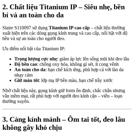
2. Chất liệu Titanium IP – Siêu nhẹ, bền
bỉ và an toàn cho da
Slaire S110097 sử dụng
Titanium IP cao cấp
– chất liệu thường
xuất hiện trên các dòng gọng kính trung và cao cấp, nổi bật với độ
bền và sự an toàn cho người đeo.
Ưu điểm nổi bật của Titanium IP:
Trọng lượng cực nhẹ
: giảm áp lực lên sống mũi khi đeo lâu
Độ bền cao
: chống oxy hóa, không gỉ sét, ít cong vênh
An toàn cho da
: hạn chế kích ứng, phù hợp cả với làn da
nhạy cảm
Giữ màu tốt
: lớp mạ IP bền màu, hạn chế trầy xước
Nhờ chất liệu này, gọng kính giữ form ổn định, chắc chắn nhưng
vẫn mềm mại, rất phù hợp với người đeo kính cận – viễn – loạn
thường xuyên.
3. Càng kính mảnh – Ôm tai tốt, đeo lâu
không gây khó chịu