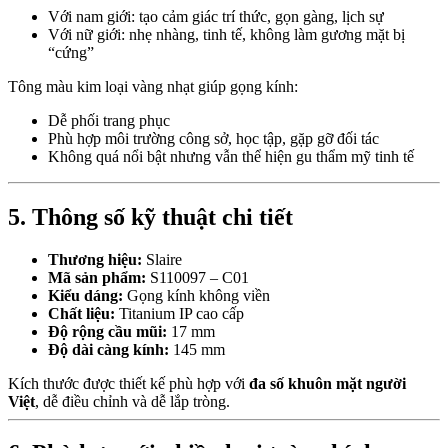
Với nam giới: tạo cảm giác trí thức, gọn gàng, lịch sự
Với nữ giới: nhẹ nhàng, tinh tế, không làm gương mặt bị
“cứng”
Tông màu kim loại vàng nhạt giúp gọng kính:
Dễ phối trang phục
Phù hợp môi trường công sở, học tập, gặp gỡ đối tác
Không quá nổi bật nhưng vẫn thể hiện gu thẩm mỹ tinh tế
5. Thông số kỹ thuật chi tiết
Thương hiệu:
Slaire
Mã sản phẩm:
S110097 – C01
Kiểu dáng:
Gọng kính không viền
Chất liệu:
Titanium IP cao cấp
Độ rộng cầu mũi:
17 mm
Độ dài càng kính:
145 mm
Kích thước được thiết kế phù hợp với
đa số khuôn mặt người
Việt
, dễ điều chỉnh và dễ lắp tròng.