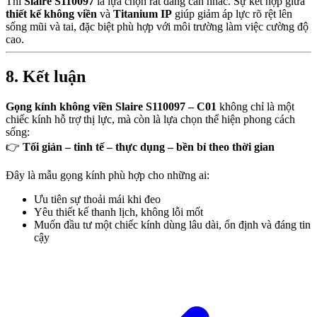
Thì
Slaire S110097
là lựa chọn rất đáng cân nhắc. Sự kết hợp giữa
thiết kế không viền
và
Titanium IP
giúp giảm áp lực rõ rệt lên
sống mũi và tai, đặc biệt phù hợp với môi trường làm việc cường độ
cao.
8. Kết luận
Gọng kính không viền Slaire S110097 – C01
không chỉ là một
chiếc kính hỗ trợ thị lực, mà còn là lựa chọn thể hiện phong cách
sống:
👉
Tối giản – tinh tế – thực dụng – bền bỉ theo thời gian
Đây là mẫu gọng kính phù hợp cho những ai:
Ưu tiên sự thoải mái khi đeo
Yêu thiết kế thanh lịch, không lỗi mốt
Muốn đầu tư một chiếc kính dùng lâu dài, ổn định và đáng tin
cậy