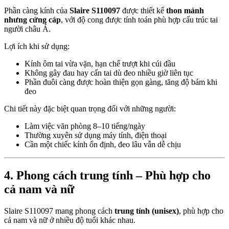
Phần càng kính của
Slaire S110097
được thiết kế
thon mảnh
nhưng cứng cáp
, với độ cong được tính toán phù hợp cấu trúc tai
người châu Á.
Lợi ích khi sử dụng:
Kính ôm tai vừa vặn, hạn chế trượt khi cúi đầu
Không gây đau hay cấn tai dù đeo nhiều giờ liên tục
Phần đuôi càng được hoàn thiện gọn gàng, tăng độ bám khi
đeo
Chi tiết này đặc biệt quan trọng đối với những người:
Làm việc văn phòng 8–10 tiếng/ngày
Thường xuyên sử dụng máy tính, điện thoại
Cần một chiếc kính ổn định, đeo lâu vẫn dễ chịu
4. Phong cách trung tính – Phù hợp cho
cả nam và nữ
Slaire S110097 mang phong cách
trung tính (unisex)
, phù hợp cho
cả nam và nữ ở nhiều độ tuổi khác nhau.