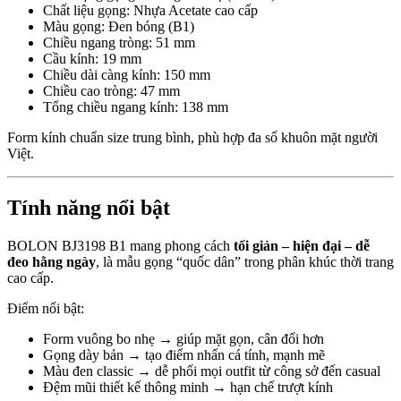
Chất liệu gọng: Nhựa Acetate cao cấp
Màu gọng: Đen bóng (B1)
Chiều ngang tròng: 51 mm
Cầu kính: 19 mm
Chiều dài càng kính: 150 mm
Chiều cao tròng: 47 mm
Tổng chiều ngang kính: 138 mm
Form kính chuẩn size trung bình, phù hợp đa số khuôn mặt người
Việt.
Tính năng nổi bật
BOLON BJ3198 B1 mang phong cách
tối giản – hiện đại – dễ
đeo hằng ngày
, là mẫu gọng “quốc dân” trong phân khúc thời trang
cao cấp.
Điểm nổi bật:
Form vuông bo nhẹ → giúp mặt gọn, cân đối hơn
Gọng dày bản → tạo điểm nhấn cá tính, mạnh mẽ
Màu đen classic → dễ phối mọi outfit từ công sở đến casual
Đệm mũi thiết kế thông minh → hạn chế trượt kính