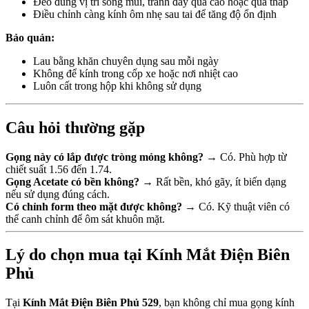
Đeo đúng vị trí sống mũi, tránh đẩy quá cao hoặc quá thấp
Điều chỉnh càng kính ôm nhẹ sau tai để tăng độ ổn định
Bảo quản:
Lau bằng khăn chuyên dụng sau mỗi ngày
Không để kính trong cốp xe hoặc nơi nhiệt cao
Luôn cất trong hộp khi không sử dụng
Câu hỏi thường gặp
Gọng này có lắp được tròng mỏng không?
→ Có. Phù hợp từ
chiết suất 1.56 đến 1.74.
Gọng Acetate có bền không?
→ Rất bền, khó gãy, ít biến dạng
nếu sử dụng đúng cách.
Có chỉnh form theo mặt được không?
→ Có. Kỹ thuật viên có
thể canh chỉnh để ôm sát khuôn mặt.
Lý do chọn mua tại Kính Mắt Điện Biên
Phủ
Tại
Kính Mắt Điện Biên Phủ 529
, bạn không chỉ mua gọng kính