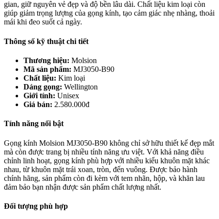
gian, giữ nguyên vẻ đẹp và độ bền lâu dài. Chất liệu kim loại còn
giúp giảm trọng lượng của gọng kính, tạo cảm giác nhẹ nhàng, thoải
mái khi đeo suốt cả ngày.
Thông số kỹ thuật chi tiết
Thương hiệu:
Molsion
Mã sản phẩm:
MJ3050-B90
Chất liệu:
Kim loại
Dáng gọng:
Wellington
Giới tính:
Unisex
Giá bán:
2.580.000đ
Tính năng nổi bật
Gọng kính Molsion MJ3050-B90 không chỉ sở hữu thiết kế đẹp mắt
mà còn được trang bị nhiều tính năng ưu việt. Với khả năng điều
chỉnh linh hoạt, gọng kính phù hợp với nhiều kiểu khuôn mặt khác
nhau, từ khuôn mặt trái xoan, tròn, đến vuông. Được bảo hành
chính hãng, sản phẩm còn đi kèm với tem nhãn, hộp, và khăn lau
đảm bảo bạn nhận được sản phẩm chất lượng nhất.
Đối tượng phù hợp