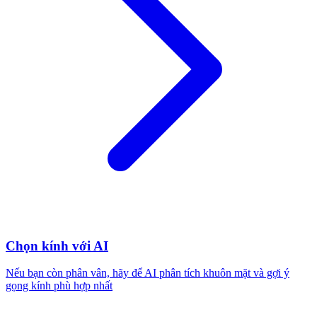
Chọn kính với AI
Nếu bạn còn phân vân, hãy để AI phân tích khuôn mặt và gợi ý
gọng kính phù hợp nhất