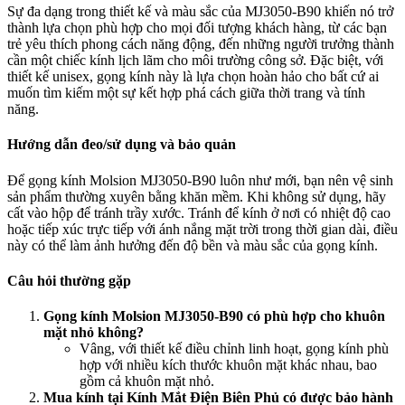
Sự đa dạng trong thiết kế và màu sắc của MJ3050-B90 khiến nó trở
thành lựa chọn phù hợp cho mọi đối tượng khách hàng, từ các bạn
trẻ yêu thích phong cách năng động, đến những người trưởng thành
cần một chiếc kính lịch lãm cho môi trường công sở. Đặc biệt, với
thiết kế unisex, gọng kính này là lựa chọn hoàn hảo cho bất cứ ai
muốn tìm kiếm một sự kết hợp phá cách giữa thời trang và tính
năng.
Hướng dẫn đeo/sử dụng và bảo quản
Để gọng kính Molsion MJ3050-B90 luôn như mới, bạn nên vệ sinh
sản phẩm thường xuyên bằng khăn mềm. Khi không sử dụng, hãy
cất vào hộp để tránh trầy xước. Tránh để kính ở nơi có nhiệt độ cao
hoặc tiếp xúc trực tiếp với ánh nắng mặt trời trong thời gian dài, điều
này có thể làm ảnh hưởng đến độ bền và màu sắc của gọng kính.
Câu hỏi thường gặp
Gọng kính Molsion MJ3050-B90 có phù hợp cho khuôn
mặt nhỏ không?
Vâng, với thiết kế điều chỉnh linh hoạt, gọng kính phù
hợp với nhiều kích thước khuôn mặt khác nhau, bao
gồm cả khuôn mặt nhỏ.
Mua kính tại Kính Mắt Điện Biên Phủ có được bảo hành