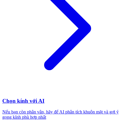
Chọn kính với AI
Nếu bạn còn phân vân, hãy để AI phân tích khuôn mặt và gợi ý
gọng kính phù hợp nhất