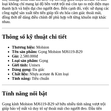
loại không chỉ mang lại độ bền vượt trội mà còn tạo ra một diện mạo
thanh lịch và hiện đại cho người đeo. Bên cạnh đó, việc sử dụng các
công nghệ sản xuất tiên tiến giúp tối ưu hóa cảm giác thoải mái,
đồng thời dễ dàng điều chỉnh để phù hợp với từng khuôn mặt khác
nhau.
Thông số kỹ thuật chi tiết
Thương hiệu:
Molsion
Tên sản phẩm:
Gọng Molsion MJ6119-B29
Giá:
2.580.000đ
Loại sản phẩm:
Gọng
Giới tính:
Unisex
Dáng gọng:
Đa giác
Chất liệu:
Nhựa acetate & Kim loại
Tính năng:
Tiêu chuẩn
Tính năng nổi bật
Gọng kính Molsion MJ6119-B29 sở hữu nhiều tính năng vượt trội
giúp bảo vệ mắt và duy trì sự thoải mái cho người đeo. Đầu tiên