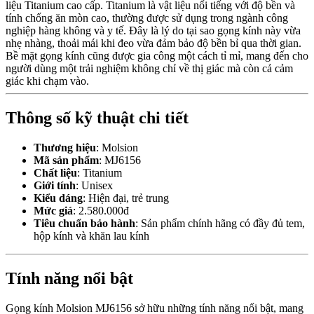
liệu Titanium cao cấp. Titanium là vật liệu nổi tiếng với độ bền và
tính chống ăn mòn cao, thường được sử dụng trong ngành công
nghiệp hàng không và y tế. Đây là lý do tại sao gọng kính này vừa
nhẹ nhàng, thoải mái khi đeo vừa đảm bảo độ bền bỉ qua thời gian.
Bề mặt gọng kính cũng được gia công một cách tỉ mỉ, mang đến cho
người dùng một trải nghiệm không chỉ về thị giác mà còn cả cảm
giác khi chạm vào.
Thông số kỹ thuật chi tiết
Thương hiệu
: Molsion
Mã sản phẩm
: MJ6156
Chất liệu
: Titanium
Giới tính
: Unisex
Kiểu dáng
: Hiện đại, trẻ trung
Mức giá
: 2.580.000đ
Tiêu chuẩn bảo hành
: Sản phẩm chính hãng có đầy đủ tem,
hộp kính và khăn lau kính
Tính năng nổi bật
Gọng kính Molsion MJ6156 sở hữu những tính năng nổi bật, mang