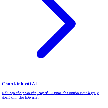
Chọn kính với AI
Nếu bạn còn phân vân, hãy để AI phân tích khuôn mặt và gợi ý
gọng kính phù hợp nhất