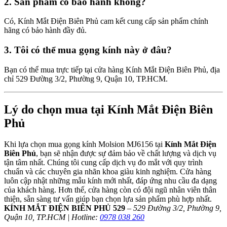
2. Sản phẩm có bảo hành không?
Có, Kính Mắt Điện Biên Phủ cam kết cung cấp sản phẩm chính
hãng có bảo hành đầy đủ.
3. Tôi có thể mua gọng kính này ở đâu?
Bạn có thể mua trực tiếp tại cửa hàng Kính Mắt Điện Biên Phủ, địa
chỉ 529 Đường 3/2, Phường 9, Quận 10, TP.HCM.
Lý do chọn mua tại Kính Mắt Điện Biên
Phủ
Khi lựa chọn mua gọng kính Molsion MJ6156 tại
Kính Mắt Điện
Biên Phủ
, bạn sẽ nhận được sự đảm bảo về chất lượng và dịch vụ
tận tâm nhất. Chúng tôi cung cấp dịch vụ đo mắt với quy trình
chuẩn và các chuyên gia nhãn khoa giàu kinh nghiệm. Cửa hàng
luôn cập nhật những mẫu kính mới nhất, đáp ứng nhu cầu đa dạng
của khách hàng. Hơn thế, cửa hàng còn có đội ngũ nhân viên thân
thiện, sẵn sàng tư vấn giúp bạn chọn lựa sản phẩm phù hợp nhất.
KÍNH MẮT ĐIỆN BIÊN PHỦ 529
–
529 Đường 3/2, Phường 9,
Quận 10, TP.HCM | Hotline:
0978 038 260