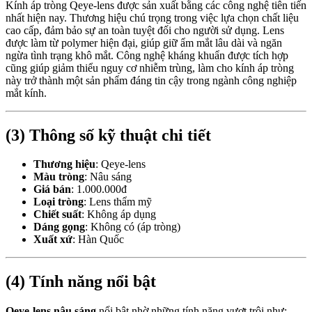
Kính áp tròng Qeye-lens được sản xuất bằng các công nghệ tiên tiến
nhất hiện nay. Thương hiệu chú trọng trong việc lựa chọn chất liệu
cao cấp, đảm bảo sự an toàn tuyệt đối cho người sử dụng. Lens
được làm từ polymer hiện đại, giúp giữ ẩm mắt lâu dài và ngăn
ngừa tình trạng khô mắt. Công nghệ kháng khuẩn được tích hợp
cũng giúp giảm thiểu nguy cơ nhiễm trùng, làm cho kính áp tròng
này trở thành một sản phẩm đáng tin cậy trong ngành công nghiệp
mắt kính.
(3) Thông số kỹ thuật chi tiết
Thương hiệu
: Qeye-lens
Màu tròng
: Nâu sáng
Giá bán
: 1.000.000đ
Loại tròng
: Lens thẩm mỹ
Chiết suất
: Không áp dụng
Dáng gọng
: Không có (áp tròng)
Xuất xứ
: Hàn Quốc
(4) Tính năng nổi bật
Qeye-lens nâu sáng
nổi bật nhờ những tính năng vượt trội như: