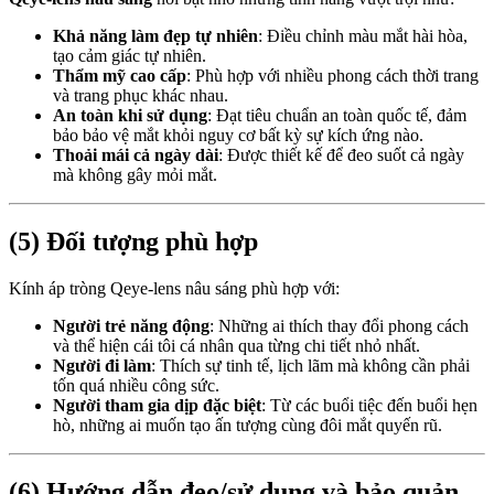
Khả năng làm đẹp tự nhiên
: Điều chỉnh màu mắt hài hòa,
tạo cảm giác tự nhiên.
Thẩm mỹ cao cấp
: Phù hợp với nhiều phong cách thời trang
và trang phục khác nhau.
An toàn khi sử dụng
: Đạt tiêu chuẩn an toàn quốc tế, đảm
bảo bảo vệ mắt khỏi nguy cơ bất kỳ sự kích ứng nào.
Thoải mái cả ngày dài
: Được thiết kế để đeo suốt cả ngày
mà không gây mỏi mắt.
(5) Đối tượng phù hợp
Kính áp tròng Qeye-lens nâu sáng phù hợp với:
Người trẻ năng động
: Những ai thích thay đổi phong cách
và thể hiện cái tôi cá nhân qua từng chi tiết nhỏ nhất.
Người đi làm
: Thích sự tinh tế, lịch lãm mà không cần phải
tốn quá nhiều công sức.
Người tham gia dịp đặc biệt
: Từ các buổi tiệc đến buổi hẹn
hò, những ai muốn tạo ấn tượng cùng đôi mắt quyến rũ.
(6) Hướng dẫn đeo/sử dụng và bảo quản