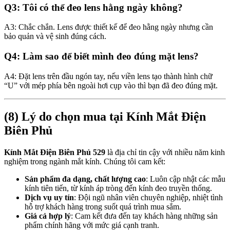
Q3: Tôi có thể đeo lens hằng ngày không?
A3: Chắc chắn. Lens được thiết kế để đeo hằng ngày nhưng cần
bảo quản và vệ sinh đúng cách.
Q4: Làm sao để biết mình đeo đúng mặt lens?
A4: Đặt lens trên đầu ngón tay, nếu viền lens tạo thành hình chữ
“U” với mép phía bên ngoài hơi cụp vào thì bạn đã đeo đúng mặt.
(8) Lý do chọn mua tại Kính Mắt Điện
Biên Phủ
Kính Mắt Điện Biên Phủ 529
là địa chỉ tin cậy với nhiều năm kinh
nghiệm trong ngành mắt kính. Chúng tôi cam kết:
Sản phẩm đa dạng, chất lượng cao
: Luôn cập nhật các mẫu
kính tiên tiến, từ kính áp tròng đến kính đeo truyền thống.
Dịch vụ uy tín
: Đội ngũ nhân viên chuyên nghiệp, nhiệt tình
hỗ trợ khách hàng trong suốt quá trình mua sắm.
Giá cả hợp lý
: Cam kết đưa đến tay khách hàng những sản
phẩm chính hãng với mức giá cạnh tranh.