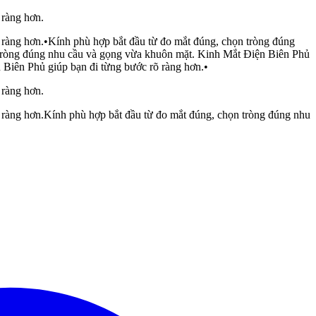
 ràng hơn.
 ràng hơn.
•
Kính phù hợp bắt đầu từ đo mắt đúng, chọn tròng đúng
 tròng đúng nhu cầu và gọng vừa khuôn mặt. Kinh Mắt Điện Biên Phủ
Biên Phủ giúp bạn đi từng bước rõ ràng hơn.
•
 ràng hơn.
 ràng hơn.
Kính phù hợp bắt đầu từ đo mắt đúng, chọn tròng đúng nhu