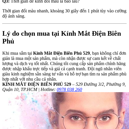
Q3:
Thời gian để kính đổi màu là bao lâu?
Thời gian đổi màu nhanh, khoảng 30 giây đến 1 phút tùy vào cường
độ ánh sáng.
Lý do chọn mua tại Kính Mắt Điện Biên
Phủ
Khi mua sắm tại
Kính Mắt Điện Biên Phủ 529
, bạn không chỉ đơn
giản là mua một sản phẩm, mà còn nhận được sự cam kết về chất
lượng và dịch vụ tốt nhất. Chúng tôi cung cấp sản phẩm chính hãng
được nhập khẩu trực tiếp và giá cả cạnh tranh. Đội ngũ nhân viên
giàu kinh nghiệm sẵn sàng tư vấn và hỗ trợ bạn tìm ra sản phẩm phù
hợp nhất với nhu cầu cá nhân.
KÍNH MẮT ĐIỆN BIÊN PHỦ 529
–
529 Đường 3/2, Phường 9,
Quận 10, TP.HCM | Hotline:
0978 038 260