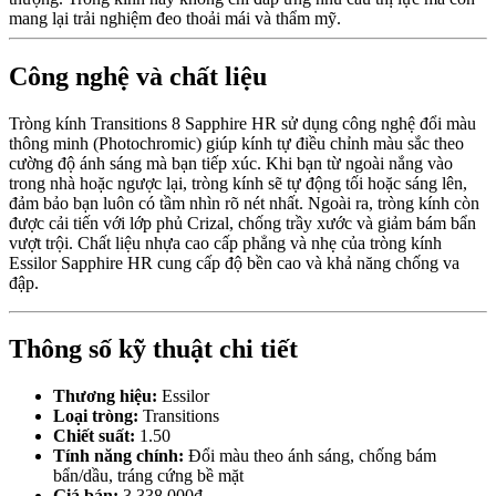
mang lại trải nghiệm đeo thoải mái và thẩm mỹ.
Công nghệ và chất liệu
Tròng kính Transitions 8 Sapphire HR sử dụng công nghệ đổi màu
thông minh (Photochromic) giúp kính tự điều chỉnh màu sắc theo
cường độ ánh sáng mà bạn tiếp xúc. Khi bạn từ ngoài nắng vào
trong nhà hoặc ngược lại, tròng kính sẽ tự động tối hoặc sáng lên,
đảm bảo bạn luôn có tầm nhìn rõ nét nhất. Ngoài ra, tròng kính còn
được cải tiến với lớp phủ Crizal, chống trầy xước và giảm bám bẩn
vượt trội. Chất liệu nhựa cao cấp phẳng và nhẹ của tròng kính
Essilor Sapphire HR cung cấp độ bền cao và khả năng chống va
đập.
Thông số kỹ thuật chi tiết
Thương hiệu:
Essilor
Loại tròng:
Transitions
Chiết suất:
1.50
Tính năng chính:
Đổi màu theo ánh sáng, chống bám
bẩn/dầu, tráng cứng bề mặt
Giá bán:
3.338.000đ