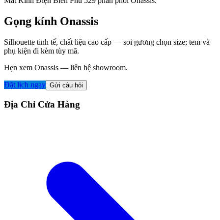
Mắt Kính Điện Biên Phủ 529 phân phối Onassis.
Gọng kính Onassis
Silhouette tinh tế, chất liệu cao cấp — soi gương chọn size; tem và
phụ kiện đi kèm tùy mã.
Hẹn xem Onassis — liên hệ showroom.
Đặt lịch ngay
Gửi câu hỏi
Địa Chỉ Cửa Hàng