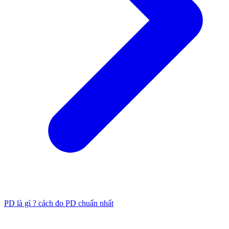
PD là gì ? cách đo PD chuẩn nhất