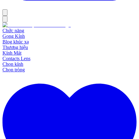
Chức năng
Gọng Kính
Blog khúc xạ
Thương hiệu
Kính Mát
Contacts Lens
Chọn kính
Chọn tròng