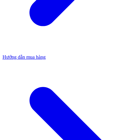
Hướng dẫn mua hàng