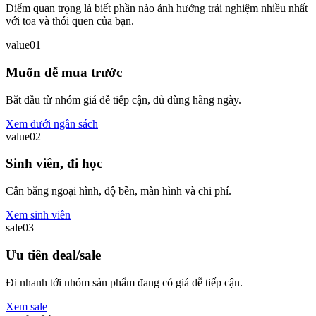
Điểm quan trọng là biết phần nào ảnh hưởng trải nghiệm nhiều nhất
với toa và thói quen của bạn.
value
0
1
Muốn dễ mua trước
Bắt đầu từ nhóm giá dễ tiếp cận, đủ dùng hằng ngày.
Xem dưới ngân sách
value
0
2
Sinh viên, đi học
Cân bằng ngoại hình, độ bền, màn hình và chi phí.
Xem sinh viên
sale
0
3
Ưu tiên deal/sale
Đi nhanh tới nhóm sản phẩm đang có giá dễ tiếp cận.
Xem sale