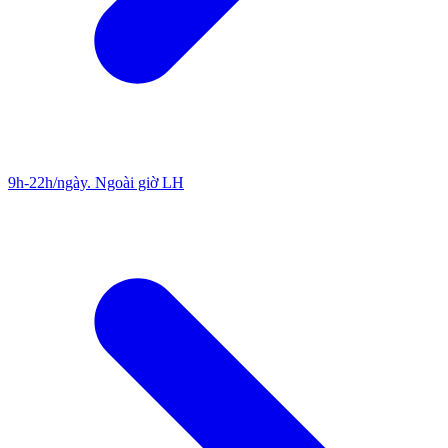
9h-22h/ngày. Ngoài giờ LH