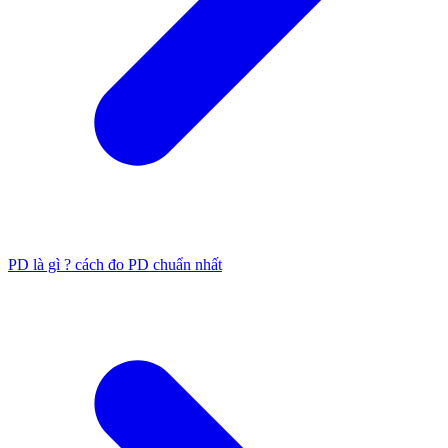
PD là gì ? cách đo PD chuẩn nhất