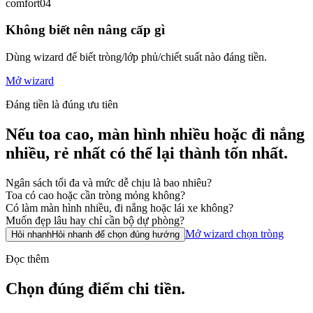
comfort
0
4
Không biết nên nâng cấp gì
Dùng wizard để biết tròng/lớp phủ/chiết suất nào đáng tiền.
Mở wizard
Đáng tiền là đúng ưu tiên
Nếu toa cao, màn hình nhiều hoặc đi nắng
nhiều, rẻ nhất có thể lại thành tốn nhất.
Ngân sách tối đa và mức dễ chịu là bao nhiêu?
Toa có cao hoặc cần tròng mỏng không?
Có làm màn hình nhiều, đi nắng hoặc lái xe không?
Muốn đẹp lâu hay chỉ cần bộ dự phòng?
Mở wizard chọn tròng
Hỏi nhanh
Hỏi nhanh để chọn đúng hướng
Đọc thêm
Chọn đúng điểm chi tiền.