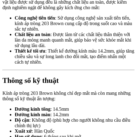
vật liệu được sử dụng đều là những chất liệu an toàn, được kiểm
định nghiêm ngặt để không gây kích ứng cho mắt:
Công nghệ tiên tiến
: Sử dụng công nghệ sản xuất tiên tiến,
kính áp tròng 203 Brown cung cấp độ trong suốt cao và màu
sắc tự nhiên.
Chất liệu an toàn
: Được làm từ các chất liệu thân thiện với
làn da mỏng manh quanh mắt, giúp bảo vệ sức khỏe mắt khi
sử dụng lâu dài.
Thiết kế tối ưu
: Thiết kế đường kính màu 14.2mm, giúp tăng
chiều sâu và sự long lanh cho đôi mắt, tạo điểm nhấn một
cách tự nhiên.
Thông số kỹ thuật
Kính áp tròng 203 Brown không chỉ đẹp mắt mà còn mang những
thông số kỹ thuật ấn tượng:
Đường kính tổng
: 14.5mm
Đường kính màu
: 14.2mm
Độ cận
: Không độ (phù hợp cho người không nhu cầu điều
chỉnh thị lực)
Xuất xứ
: Hàn Quốc
Hạn sử dụng
: 6 tháng sau khi mở