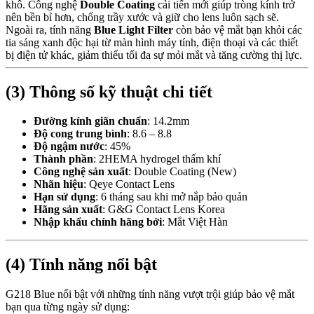
khô. Công nghệ
Double Coating
cải tiến mới giúp tròng kính trở
nên bền bỉ hơn, chống trầy xước và giữ cho lens luôn sạch sẽ.
Ngoài ra, tính năng
Blue Light Filter
còn bảo vệ mắt bạn khỏi các
tia sáng xanh độc hại từ màn hình máy tính, điện thoại và các thiết
bị điện tử khác, giảm thiểu tối đa sự mỏi mắt và tăng cường thị lực.
(3) Thông số kỹ thuật chi tiết
Đường kính giãn chuẩn
: 14.2mm
Độ cong trung bình
: 8.6 – 8.8
Độ ngậm nước
: 45%
Thành phần
: 2HEMA hydrogel thấm khí
Công nghệ sản xuất
: Double Coating (New)
Nhãn hiệu
: Qeye Contact Lens
Hạn sử dụng
: 6 tháng sau khi mở nắp bảo quản
Hãng sản xuất
: G&G Contact Lens Korea
Nhập khẩu chính hãng bởi
: Mắt Việt Hàn
(4) Tính năng nổi bật
G218 Blue nổi bật với những tính năng vượt trội giúp bảo vệ mắt
bạn qua từng ngày sử dụng: