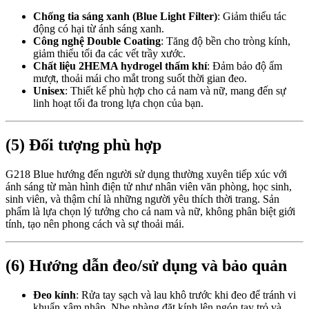
Chống tia sáng xanh (Blue Light Filter)
: Giảm thiểu tác
động có hại từ ánh sáng xanh.
Công nghệ Double Coating
: Tăng độ bền cho tròng kính,
giảm thiểu tối đa các vết trầy xước.
Chất liệu 2HEMA hydrogel thấm khí
: Đảm bảo độ ẩm
mượt, thoải mái cho mắt trong suốt thời gian đeo.
Unisex
: Thiết kế phù hợp cho cả nam và nữ, mang đến sự
linh hoạt tối đa trong lựa chọn của bạn.
(5) Đối tượng phù hợp
G218 Blue hướng đến người sử dụng thường xuyên tiếp xúc với
ánh sáng từ màn hình điện tử như nhân viên văn phòng, học sinh,
sinh viên, và thậm chí là những người yêu thích thời trang. Sản
phẩm là lựa chọn lý tưởng cho cả nam và nữ, không phân biệt giới
tính, tạo nên phong cách và sự thoải mái.
(6) Hướng dẫn đeo/sử dụng và bảo quản
Đeo kính
: Rửa tay sạch và lau khô trước khi đeo để tránh vi
khuẩn xâm nhập. Nhẹ nhàng đặt kính lên ngón tay trỏ và