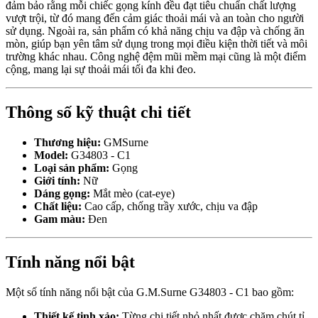
đảm bảo rằng mỗi chiếc gọng kính đều đạt tiêu chuẩn chất lượng
vượt trội, từ đó mang đến cảm giác thoải mái và an toàn cho người
sử dụng. Ngoài ra, sản phẩm có khả năng chịu va đập và chống ăn
mòn, giúp bạn yên tâm sử dụng trong mọi điều kiện thời tiết và môi
trường khác nhau. Công nghệ đệm mũi mềm mại cũng là một điểm
cộng, mang lại sự thoải mái tối đa khi đeo.
Thông số kỹ thuật chi tiết
Thương hiệu:
GMSurne
Model:
G34803 - C1
Loại sản phẩm:
Gọng
Giới tính:
Nữ
Dáng gọng:
Mắt mèo (cat-eye)
Chất liệu:
Cao cấp, chống trầy xước, chịu va đập
Gam màu:
Đen
Tính năng nổi bật
Một số tính năng nổi bật của G.M.Surne G34803 - C1 bao gồm:
Thiết kế tinh xảo:
Từng chi tiết nhỏ nhất được chăm chút tỉ