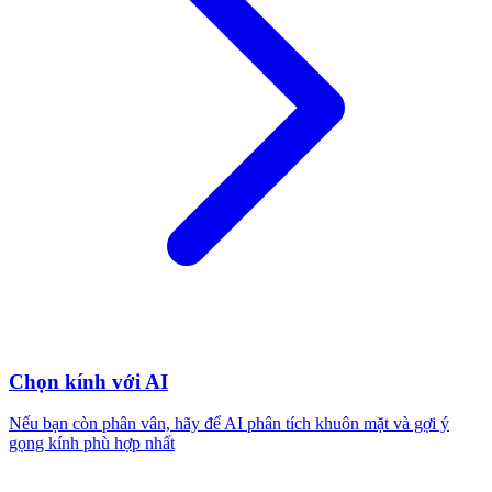
Chọn kính với AI
Nếu bạn còn phân vân, hãy để AI phân tích khuôn mặt và gợi ý
gọng kính phù hợp nhất