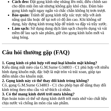
Cách đeo:
Đặt gọng kính nhẹ nhàng lên mũi, điều chỉnh sao
cho đệm mũi ôm sát nhưng không gây khó chịu. Đảm bảo
gọng kính ngồi ngay ngắn và chắc chắn không bị trơn trượt.
Bảo quản:
Tránh để gọng kính tiếp xúc trực tiếp với ánh
nắng quá lâu hoặc để tại nơi có độ ẩm cao. Khi không sử
dụng, hãy đựng kính trong hộp để tránh va đập và trầy xước.
Làm sạch:
Sử dụng dung dịch làm sạch chuyên dụng và vải
mềm để lau sạch sản phẩm, giữ cho gọng kính luôn mới và
sáng bóng.
Câu hỏi thường gặp (FAQ)
1. Gọng kính có phù hợp với mọi loại khuôn mặt không?
Kiểu dáng mắt mèo của G.M.Surne G34803 - C1 phù hợp với nhiều
hình dạng khuôn mặt, đặc biệt là mặt tròn và trái xoan, giúp tạo
điểm nhấn cho khuôn mặt.
2. Gọng kính này có thể thay đổi kính tròng không?
Có, gọng G.M.Surne G34803 - C1 cho phép bạn dễ dàng thay đổi
kính tròng theo nhu cầu và sở thích cá nhân.
3. Có thể mang kính dưới trời mưa không?
Bạn hoàn toàn có thể sử dụng kính dưới trời mưa nhờ vào chất liệu
chịu nước và chống ăn mòn của sản phẩm.