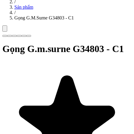
/
Sản phẩm
/
Gọng G.M.Surne G34803 - C1
Gọng G.m.surne G34803 - C1