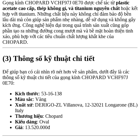
Gọng kính CHOPARD VCHF97J 0E70 được chế tác từ
plastic
acetate cao cấp, thép không gỉ, và titanium nguyên chất
hoặc kết
hợp với titanium. Những chất liệu này không chỉ đảm bảo độ bền
lâu dài mà còn giúp sản phẩm nhẹ nhàng, dễ sử dụng và không gây
kích ứng. Công nghệ hiện đại trong quá trình sản xuất cũng góp
phần tạo ra những đường cong mượt mà và bề mặt hoàn thiện tinh
xảo, phù hợp với các tiêu chuẩn chất lượng khắt khe của
CHOPARD.
(3) Thông số kỹ thuật chi tiết
Để giúp bạn có cái nhìn rõ nét hơn về sản phẩm, dưới đây là các
thông số kỹ thuật chi tiết của gọng kính CHOPARD VCHF97J
0E70:
Kích thước
: 53-16-138
Màu sắc
: Vàng
Xuất xứ
: DERIGO-ZL Villanova, 12-32021 Longarone (BL)
Italy
Thương hiệu
: Chopard
Kiểu dáng
: Oval
Giá
: 13.520.000đ