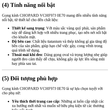
(4) Tính năng nổi bật
Gọng kính CHOPARD VCHF97J 0E70 mang đến nhiều tính năng
nổi bật, từ thiết kế cho đến chất liệu:
Thiết kế sang trọng
: Với màu sắc vàng quý phái, sản phẩm
này dễ dàng kết hợp với nhiều trang phục, tạo nên nét nổi bật
cho khuôn mặt.
Độ bền cao
: Chất liệu tiatanium và thép không gỉ gia tăng độ
bền của sản phẩm, giúp hạn chế việc gãy, cong vênh trong
quá trình sử dụng.
Thoải mái khi đeo
: Dáng gọng oval và trọng lượng nhẹ giúp
người đeo cảm thấy dễ chịu, không gây áp lực lên sống mũi
hay phía sau tai.
(5) Đối tượng phù hợp
Gọng kính CHOPARD VCHF97J 0E70 là sự lựa chọn tuyệt vời
cho phụ nữ:
Yêu thích thời trang cao cấp
: Những ai luôn cập nhật các
xu hướng mới nhất và muốn sở hữu phụ kiện từ các thương