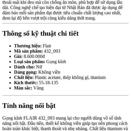
thoải mái khi đeo mà còn chống ăn mòn, phù hợp để sử dụng lâu
dài. Công nghệ chế tạo hiện đại từ Nhật Bản đã được áp dụng để
đảm bảo mỗi sản phẩm đạt được tiêu chuẩn chất lượng cao nhất,
đem lại độ bền vượt trội cùng kiểu dáng thời trang.
Thông số kỹ thuật chi tiết
Thương hiệu:
Flair
Mã sản phẩm:
432_093
Giá:
8.600.000đ
Loại sản phẩm:
Gọng kính
Dành cho:
Nữ
Dáng gọng:
Không viền
Chất liệu:
Plastic acetate, thép không gỉ, titanium
Kích thước:
55-18-135
Màu sắc:
Vàng
Tính năng nổi bật
Gọng kính FLAIR 432_093 mang lại cho người dùng vô số tính
năng nổi bật. Đầu tiên, thiết kế không viền giúp tạo nên phong cách
hoàn toàn khác biệt, thanh thoát và nhẹ nhàng. Chất liệu titanium và