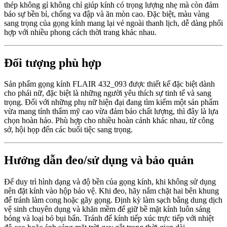
thép không gỉ không chỉ giúp kính có trọng lượng nhẹ mà còn đảm
bảo sự bền bỉ, chống va đập và ăn mòn cao. Đặc biệt, màu vàng
sang trọng của gọng kính mang lại vẻ ngoài thanh lịch, dễ dàng phối
hợp với nhiều phong cách thời trang khác nhau.
Đối tượng phù hợp
Sản phẩm gọng kính FLAIR 432_093 được thiết kế đặc biệt dành
cho phái nữ, đặc biệt là những người yêu thích sự tinh tế và sang
trọng. Đối với những phụ nữ hiện đại đang tìm kiếm một sản phẩm
vừa mang tính thẩm mỹ cao vừa đảm bảo chất lượng, thì đây là lựa
chọn hoàn hảo. Phù hợp cho nhiều hoàn cảnh khác nhau, từ công
sở, hội họp đến các buổi tiệc sang trọng.
Hướng dẫn đeo/sử dụng và bảo quản
Để duy trì hình dạng và độ bền của gọng kính, khi không sử dụng
nên đặt kính vào hộp bảo vệ. Khi đeo, hãy nắm chặt hai bên khung
để tránh làm cong hoặc gãy gọng. Định kỳ làm sạch bằng dung dịch
vệ sinh chuyên dụng và khăn mềm để giữ bề mặt kính luôn sáng
bóng và loại bỏ bụi bẩn. Tránh để kính tiếp xúc trực tiếp với nhiệt