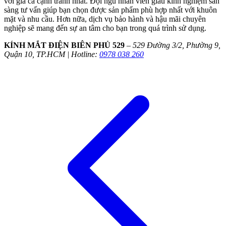
với giá cả cạnh tranh nhất. Đội ngũ nhân viên giàu kinh nghiệm sẵn
sàng tư vấn giúp bạn chọn được sản phẩm phù hợp nhất với khuôn
mặt và nhu cầu. Hơn nữa, dịch vụ bảo hành và hậu mãi chuyên
nghiệp sẽ mang đến sự an tâm cho bạn trong quá trình sử dụng.
KÍNH MẮT ĐIỆN BIÊN PHỦ 529
–
529 Đường 3/2, Phường 9,
Quận 10, TP.HCM | Hotline:
0978 038 260