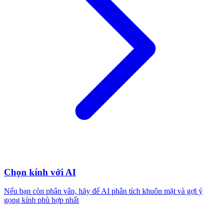
Chọn kính với AI
Nếu bạn còn phân vân, hãy để AI phân tích khuôn mặt và gợi ý
gọng kính phù hợp nhất