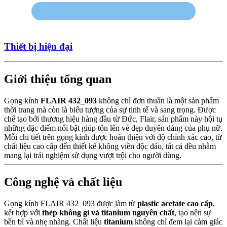
Thiết bị hiện đại
Giới thiệu tổng quan
Gọng kính
FLAIR 432_093
không chỉ đơn thuần là một sản phẩm
thời trang mà còn là biểu tượng của sự tinh tế và sang trọng. Được
chế tạo bởi thương hiệu hàng đầu từ Đức, Flair, sản phẩm này hội tụ
những đặc điểm nổi bật giúp tôn lên vẻ đẹp duyên dáng của phụ nữ.
Mỗi chi tiết trên gọng kính được hoàn thiện với độ chính xác cao, từ
chất liệu cao cấp đến thiết kế không viền độc đáo, tất cả đều nhằm
mang lại trải nghiệm sử dụng vượt trội cho người dùng.
Công nghệ và chất liệu
Gọng kính FLAIR 432_093 được làm từ
plastic acetate cao cấp
,
kết hợp với
thép không gỉ và titanium nguyên chất
, tạo nên sự
bền bỉ và nhẹ nhàng. Chất liệu
titanium
không chỉ đem lại cảm giác