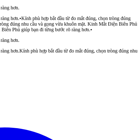
 ràng hơn.
 ràng hơn.
•
Kính phù hợp bắt đầu từ đo mắt đúng, chọn tròng đúng
 tròng đúng nhu cầu và gọng vừa khuôn mặt. Kinh Mắt Điện Biên Phủ
Biên Phủ giúp bạn đi từng bước rõ ràng hơn.
•
 ràng hơn.
 ràng hơn.
Kính phù hợp bắt đầu từ đo mắt đúng, chọn tròng đúng nhu