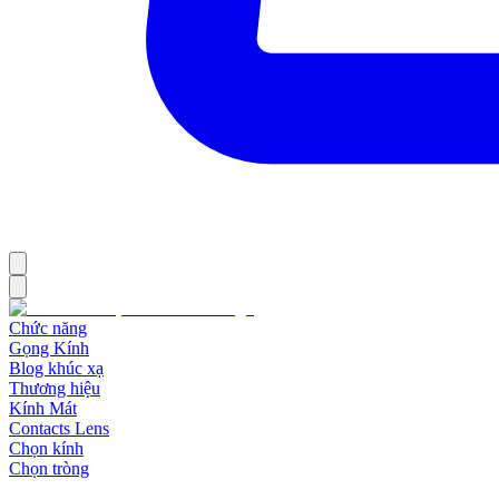
Chức năng
Gọng Kính
Blog khúc xạ
Thương hiệu
Kính Mát
Contacts Lens
Chọn kính
Chọn tròng