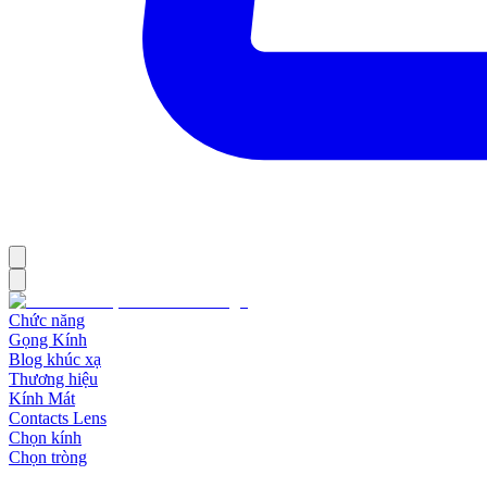
Chức năng
Gọng Kính
Blog khúc xạ
Thương hiệu
Kính Mát
Contacts Lens
Chọn kính
Chọn tròng