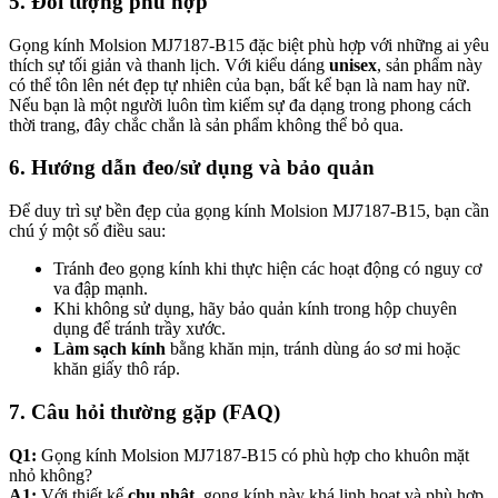
5. Đối tượng phù hợp
Gọng kính Molsion MJ7187-B15 đặc biệt phù hợp với những ai yêu
thích sự tối giản và thanh lịch. Với kiểu dáng
unisex
, sản phẩm này
có thể tôn lên nét đẹp tự nhiên của bạn, bất kể bạn là nam hay nữ.
Nếu bạn là một người luôn tìm kiếm sự đa dạng trong phong cách
thời trang, đây chắc chắn là sản phẩm không thể bỏ qua.
6. Hướng dẫn đeo/sử dụng và bảo quản
Để duy trì sự bền đẹp của gọng kính Molsion MJ7187-B15, bạn cần
chú ý một số điều sau:
Tránh đeo gọng kính khi thực hiện các hoạt động có nguy cơ
va đập mạnh.
Khi không sử dụng, hãy bảo quản kính trong hộp chuyên
dụng để tránh trầy xước.
Làm sạch kính
bằng khăn mịn, tránh dùng áo sơ mi hoặc
khăn giấy thô ráp.
7. Câu hỏi thường gặp (FAQ)
Q1:
Gọng kính Molsion MJ7187-B15 có phù hợp cho khuôn mặt
nhỏ không?
A1:
Với thiết kế
chu nhật
, gọng kính này khá linh hoạt và phù hợp