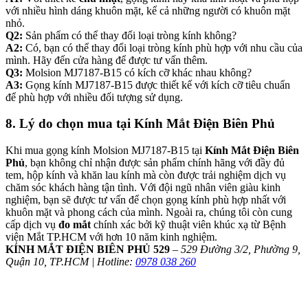
với nhiều hình dáng khuôn mặt, kể cả những người có khuôn mặt
nhỏ.
Q2:
Sản phẩm có thể thay đổi loại tròng kính không?
A2:
Có, bạn có thể thay đổi loại tròng kính phù hợp với nhu cầu của
mình. Hãy đến cửa hàng để được tư vấn thêm.
Q3:
Molsion MJ7187-B15 có kích cỡ khác nhau không?
A3:
Gọng kính MJ7187-B15 được thiết kế với kích cỡ tiêu chuẩn
để phù hợp với nhiều đối tượng sử dụng.
8. Lý do chọn mua tại Kính Mắt Điện Biên Phủ
Khi mua gọng kính Molsion MJ7187-B15 tại
Kính Mắt Điện Biên
Phủ
, bạn không chỉ nhận được sản phẩm chính hãng với đầy đủ
tem, hộp kính và khăn lau kính mà còn được trải nghiệm dịch vụ
chăm sóc khách hàng tận tình. Với đội ngũ nhân viên giàu kinh
nghiệm, bạn sẽ được tư vấn để chọn gọng kính phù hợp nhất với
khuôn mặt và phong cách của mình. Ngoài ra, chúng tôi còn cung
cấp dịch vụ
đo mắt
chính xác bởi kỹ thuật viên khúc xạ từ Bệnh
viện Mắt TP.HCM với hơn 10 năm kinh nghiệm.
KÍNH MẮT ĐIỆN BIÊN PHỦ 529
–
529 Đường 3/2, Phường 9,
Quận 10, TP.HCM | Hotline:
0978 038 260