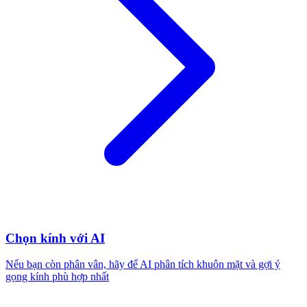
Chọn kính với AI
Nếu bạn còn phân vân, hãy để AI phân tích khuôn mặt và gợi ý
gọng kính phù hợp nhất