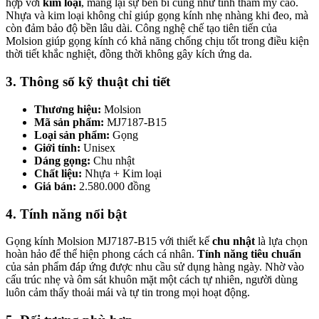
hợp với
kim loại
, mang lại sự bền bỉ cũng như tính thẩm mỹ cao.
Nhựa và kim loại không chỉ giúp gọng kính nhẹ nhàng khi đeo, mà
còn đảm bảo độ bền lâu dài. Công nghệ chế tạo tiên tiến của
Molsion giúp gọng kính có khả năng chống chịu tốt trong điều kiện
thời tiết khắc nghiệt, đồng thời không gây kích ứng da.
3. Thông số kỹ thuật chi tiết
Thương hiệu:
Molsion
Mã sản phẩm:
MJ7187-B15
Loại sản phẩm:
Gọng
Giới tính:
Unisex
Dáng gọng:
Chu nhật
Chất liệu:
Nhựa + Kim loại
Giá bán:
2.580.000 đồng
4. Tính năng nổi bật
Gọng kính Molsion MJ7187-B15 với thiết kế
chu nhật
là lựa chọn
hoàn hảo để thể hiện phong cách cá nhân.
Tính năng tiêu chuẩn
của sản phẩm đáp ứng được nhu cầu sử dụng hàng ngày. Nhờ vào
cấu trúc nhẹ và ôm sát khuôn mặt một cách tự nhiên, người dùng
luôn cảm thấy thoải mái và tự tin trong mọi hoạt động.