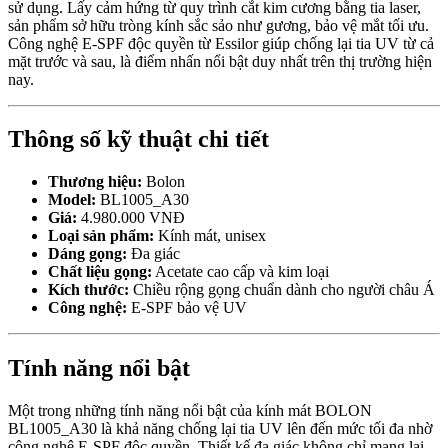
sử dụng. Lấy cảm hứng từ quy trình cắt kim cương bằng tia laser,
sản phẩm sở hữu tròng kính sắc sảo như gương, bảo vệ mắt tối ưu.
Công nghệ E-SPF độc quyền từ Essilor giúp chống lại tia UV từ cả
mặt trước và sau, là điểm nhấn nổi bật duy nhất trên thị trường hiện
nay.
Thông số kỹ thuật chi tiết
Thương hiệu:
Bolon
Model:
BL1005_A30
Giá:
4.980.000 VNĐ
Loại sản phẩm:
Kính mát, unisex
Dáng gọng:
Đa giác
Chất liệu gọng:
Acetate cao cấp và kim loại
Kích thước:
Chiều rộng gọng chuẩn dành cho người châu Á
Công nghệ:
E-SPF bảo vệ UV
Tính năng nổi bật
Một trong những tính năng nổi bật của kính mát BOLON
BL1005_A30 là khả năng chống lại tia UV lên đến mức tối đa nhờ
công nghệ E-SPF độc quyền. Thiết kế đa giác không chỉ mang lại