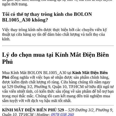
ngôn thời trang.
Tôi có thể tự thay tròng kính cho BOLON
BL1005_A30 không?
Việc thay tròng kính nên được thực hiện bởi các chuyên viên kỹ
thuật tại cửa hàng uy tín để đảm bảo chất lượng và tuổi thọ của
kính.
Lý do chọn mua tại Kính Mắt Điện Biên
Phủ
Mua Kính Mát BOLON BL1005_A30 tại
Kính Mắt Điện Biên
Phủ
đồng nghĩa với việc bạn sẽ nhận được sản phẩm chính hãng,
được kiểm định chất lượng rõ ràng. Cửa hàng chúng tôi nằm ngay
tại 529 Đường 3/2, Phường 9, Quận 10, TP.HCM sở hữu đội ngũ tư
vấn viên nhiệt tình, có kiến thức sâu rộng về sản phẩm để hỗ trợ bạn
trong mọi thắc mắc. Chúng tôi cam kết mang đến trải nghiệm mua
sắm tuyệt vời với dịch vụ hậu mãi tốt nhất.
KÍNH MẮT ĐIỆN BIÊN PHỦ 529
–
529 Đường 3/2, Phường 9,
Quận 10, TP.HCM | Hotline:
0978 038 260