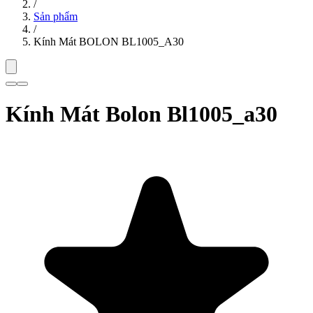
/
Sản phẩm
/
Kính Mát BOLON BL1005_A30
Kính Mát Bolon Bl1005_a30