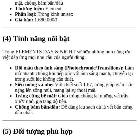
mặt, chống bám bẩn/dầu
Thương hiệu:
Element
Phân loại:
Tròng kính unisex
Giá bán:
1.680.000đ
(4) Tính năng nổi bật
Tròng ELEMENTS DAY & NIGHT sở hữu những tính năng ưu
việt đáp ứng mọi nhu cầu của người dùng:
Đổi màu theo ánh sáng (Photochromic/Transitions):
Làm
mờ nhanh chóng khi tiếp xúc với ánh sáng mạnh, chuyển lại
trong suốt lúc không cần thiết.
Siêu mỏng và nhẹ:
Với chiết suất 1.67, tròng giúp giảm sức
nặng lên sống mũi, mang lại sự thoải mái.
Tráng cứng bề mặt:
Giúp tròng chống lại những vết trầy
xước nhỏ, gia tăng độ bền.
Chống bám bẩn/dầu:
Dễ dàng lau sạch dù là vết bẩn cứng
đầu nhất.
(5) Đối tượng phù hợp