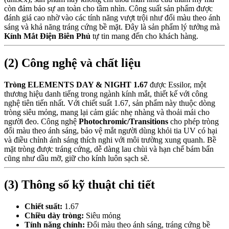
còn đảm bảo sự an toàn cho tầm nhìn. Công suất sản phẩm được
đánh giá cao nhờ vào các tính năng vượt trội như đổi màu theo ánh
sáng và khả năng tráng cứng bề mặt. Đây là sản phẩm lý tưởng mà
Kính Mắt Điện Biên Phủ
tự tin mang đến cho khách hàng.
(2) Công nghệ và chất liệu
Tròng ELEMENTS DAY & NIGHT 1.67
được Essilor, một
thương hiệu danh tiếng trong ngành kính mắt, thiết kế với công
nghệ tiên tiến nhất. Với chiết suất 1.67, sản phẩm này thuộc dòng
tròng siêu mỏng, mang lại cảm giác nhẹ nhàng và thoải mái cho
người đeo. Công nghệ
Photochromic/Transitions
cho phép tròng
đổi màu theo ánh sáng, bảo vệ mắt người dùng khỏi tia UV có hại
và điều chỉnh ánh sáng thích nghi với môi trường xung quanh. Bề
mặt tròng được tráng cứng, dễ dàng lau chùi và hạn chế bám bẩn
cũng như dầu mỡ, giữ cho kính luôn sạch sẽ.
(3) Thông số kỹ thuật chi tiết
Chiết suất:
1.67
Chiều dày tròng:
Siêu mỏng
Tính năng chính:
Đổi màu theo ánh sáng, tráng cứng bề