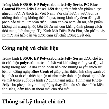
Tròng kính
ESSOR EP Polycarbonate Jelly Series PC Blue
Control Photo Jelly Lenses 1.59
đang trở thành sản phẩm được
nhiều người ưa thích tại Việt Nam. Với chất lượng vượt trội và
những tính năng không thể bỏ qua, tròng kính này đem đến giải
pháp bảo vệ thị lực toàn diện. Dành cho cả nam lẫn nữ, sản phẩm
không chỉ mang lại độ bền tối ưu mà còn khẳng định phong cách
thời trang thời thượng. Tại Kính Mắt Điện Biên Phủ, sản phẩm này
có mức giá hấp dẫn và được cam kết chất lượng tuyệt đối.
Công nghệ và chất liệu
Tròng kính
ESSOR EP Polycarbonate Jelly Series
được chế tác
từ chất liệu
polycarbonate
, nổi bật với khả năng chống va đập và
trọng lượng nhẹ, là lựa chọn hoàn hảo cho những ai yêu thích sự
bền bỉ. Công nghệ
Blue Control
giúp giảm thiểu ánh sáng xanh có
hại phát ra từ các thiết bị điện tử như máy tính, điện thoại, giúp bảo
vệ mắt trong suốt quá trình sử dụng hàng ngày. Tính năng
Photo
Jelly
cho phép tròng kính tự động thay đổi màu sắc theo điều kiện
ánh sáng, đảm bảo sự thoải mái cho đôi mắt.
Thông số kỹ thuật chi tiết