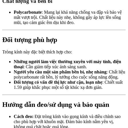
Chất lượng và bền bỉ
Polycarbonate
: Mang lại khả năng chống va đập và bảo vệ
mắt vượt trội. Chất liệu này nhẹ, không gây áp lực lên sống
mũi, tạo cảm giác êm dịu khi đeo.
Đối tượng phù hợp
Tròng kính này đặc biệt thích hợp cho:
Những người làm việc thường xuyên với máy tính, điện
thoại
: Cần giảm tiếp xúc ánh sáng xanh.
Người yêu cầu một sản phẩm bền bỉ, nhẹ nhàng
: Chất liệu
polycarbonate rất bền, lý tưởng cho cuộc sống năng động.
Đối tượng có vấn đề thị lực như cận, loạn nhẹ
: Chiết suất
1.59 giúp khắc phục một số tật khúc xạ đơn giản.
Hướng dẫn đeo/sử dụng và bảo quản
Cách đeo:
Đặt tròng kính vào gọng kính và điều chỉnh sao
cho phù hợp với khuôn mặt. Đảm bảo kính nằm yên vị,
không quá chặt hoặc quá lỏng.