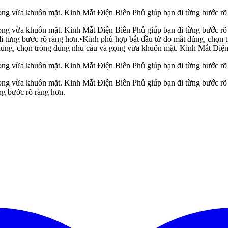
ọng vừa khuôn mặt. Kinh Mắt Điện Biên Phủ giúp bạn đi từng bước rõ
ọng vừa khuôn mặt. Kinh Mắt Điện Biên Phủ giúp bạn đi từng bước rõ
i từng bước rõ ràng hơn.
•
Kính phù hợp bắt đầu từ đo mắt đúng, chọn
đúng, chọn tròng đúng nhu cầu và gọng vừa khuôn mặt. Kinh Mắt Điện 
ọng vừa khuôn mặt. Kinh Mắt Điện Biên Phủ giúp bạn đi từng bước rõ
ọng vừa khuôn mặt. Kinh Mắt Điện Biên Phủ giúp bạn đi từng bước rõ
g bước rõ ràng hơn.