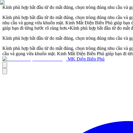
Kính phù hợp bắt đầu từ đo mắt đúng, chọn tròng đúng nhu cầu và g
Kính phù hợp bắt đầu từ đo mắt đúng, chọn tròng đúng nhu cầu và g
nhu cầu và gọng vừa khuôn mặt. Kinh Mắt Điện Biên Phủ giúp bạn đ
giúp bạn đi từng bước rõ ràng hơn.
•
Kính phù hợp bắt đầu từ đo mắt 
Kính phù hợp bắt đầu từ đo mắt đúng, chọn tròng đúng nhu cầu và g
Kính phù hợp bắt đầu từ đo mắt đúng, chọn tròng đúng nhu cầu và g
cầu và gọng vừa khuôn mặt. Kinh Mắt Điện Biên Phủ giúp bạn đi từn
MK Điện Biên Phủ