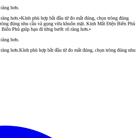
 ràng hơn.
 ràng hơn.
•
Kính phù hợp bắt đầu từ đo mắt đúng, chọn tròng đúng
 tròng đúng nhu cầu và gọng vừa khuôn mặt. Kinh Mắt Điện Biên Phủ
Biên Phủ giúp bạn đi từng bước rõ ràng hơn.
•
 ràng hơn.
 ràng hơn.
Kính phù hợp bắt đầu từ đo mắt đúng, chọn tròng đúng nhu