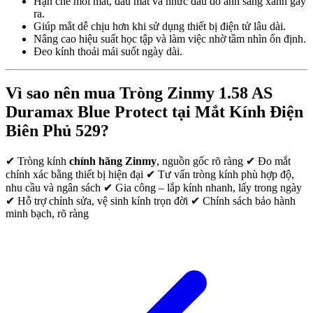
Hạn chế mỏi mắt, đau mắt và nhức đầu do ánh sáng xanh gây
ra.
Giúp mắt dễ chịu hơn khi sử dụng thiết bị điện tử lâu dài.
Nâng cao hiệu suất học tập và làm việc nhờ tầm nhìn ổn định.
Đeo kính thoải mái suốt ngày dài.
Vì sao nên mua Tròng Zinmy 1.58 AS
Duramax Blue Protect tại
Mắt Kính Điện
Biên Phủ 529
?
✔ Tròng kính
chính hãng Zinmy
, nguồn gốc rõ ràng ✔ Đo mắt
chính xác bằng thiết bị hiện đại ✔ Tư vấn tròng kính phù hợp độ,
nhu cầu và ngân sách ✔ Gia công – lắp kính nhanh, lấy trong ngày
✔ Hỗ trợ chỉnh sửa, vệ sinh kính trọn đời ✔ Chính sách bảo hành
minh bạch, rõ ràng