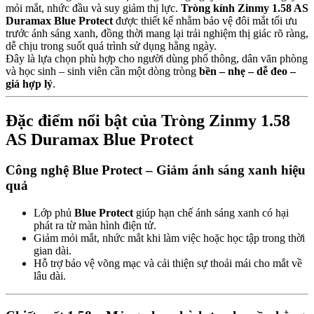
mỏi mắt, nhức đầu và suy giảm thị lực.
Tròng kính Zinmy 1.58 AS
Duramax Blue Protect
được thiết kế nhằm bảo vệ đôi mắt tối ưu
trước ánh sáng xanh, đồng thời mang lại trải nghiệm thị giác rõ ràng,
dễ chịu trong suốt quá trình sử dụng hằng ngày.
Đây là lựa chọn phù hợp cho người dùng phổ thông, dân văn phòng
và học sinh – sinh viên cần một dòng tròng
bền – nhẹ – dễ đeo –
giá hợp lý
.
Đặc điểm nổi bật của Tròng Zinmy 1.58
AS Duramax Blue Protect
Công nghệ Blue Protect – Giảm ánh sáng xanh hiệu
quả
Lớp phủ
Blue Protect
giúp hạn chế ánh sáng xanh có hại
phát ra từ màn hình điện tử.
Giảm mỏi mắt, nhức mắt khi làm việc hoặc học tập trong thời
gian dài.
Hỗ trợ bảo vệ võng mạc và cải thiện sự thoải mái cho mắt về
lâu dài.