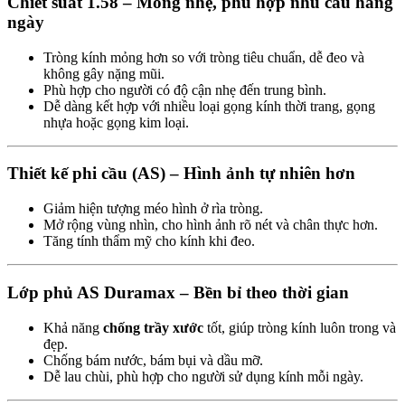
Chiết suất 1.58 – Mỏng nhẹ, phù hợp nhu cầu hằng
ngày
Tròng kính mỏng hơn so với tròng tiêu chuẩn, dễ đeo và
không gây nặng mũi.
Phù hợp cho người có độ cận nhẹ đến trung bình.
Dễ dàng kết hợp với nhiều loại gọng kính thời trang, gọng
nhựa hoặc gọng kim loại.
Thiết kế phi cầu (AS) – Hình ảnh tự nhiên hơn
Giảm hiện tượng méo hình ở rìa tròng.
Mở rộng vùng nhìn, cho hình ảnh rõ nét và chân thực hơn.
Tăng tính thẩm mỹ cho kính khi đeo.
Lớp phủ AS Duramax – Bền bỉ theo thời gian
Khả năng
chống trầy xước
tốt, giúp tròng kính luôn trong và
đẹp.
Chống bám nước, bám bụi và dầu mỡ.
Dễ lau chùi, phù hợp cho người sử dụng kính mỗi ngày.