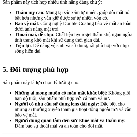
Sản phẩm này tích hợp nhiều tính năng đáng chú ý:
Thẩm mỹ cao
: Mang lại sắc xám tự nhiên, giúp đôi mắt nổi
bật hơn nhưng vẫn giữ được sự tự nhiên vốn có.
Bảo vệ mắt
: Công nghệ Double Coating bảo vệ mắt an toàn
dưới ánh nắng mặt trời.
Thoải mái, dễ chịu
: Chất liệu hydrogel thấm khí, ngăn ngừa
tình trạng khô mắt khi sử dụng thời gian dài.
Tiện lợi
: Dễ dàng vệ sinh và sử dụng, rất phù hợp với nhịp
sống hiện đại.
5. Đối tượng phù hợp
Sản phẩm này là lựa chọn lý tưởng cho:
Những ai mong muốn có màu mắt khác biệt
: Không giới
hạn độ tuổi, sản phẩm phù hợp với cả nam và nữ.
Người có nhu cầu sử dụng lens dài ngày
: Đặc biệt cho
những ai thường xuyên tham gia hoạt động ngoài trời và cần
bảo vệ mắt.
Người dùng quan tâm đến sức khỏe mắt và thẩm mỹ
:
Đảm bảo sự thoải mái và an toàn cho đôi mắt.