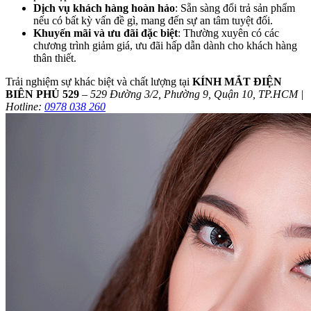
Dịch vụ khách hàng hoàn hảo
: Sẵn sàng đổi trả sản phẩm
nếu có bất kỳ vấn đề gì, mang đến sự an tâm tuyệt đối.
Khuyến mãi và ưu đãi đặc biệt
: Thường xuyên có các
chương trình giảm giá, ưu đãi hấp dẫn dành cho khách hàng
thân thiết.
Trải nghiệm sự khác biệt và chất lượng tại
KÍNH MẮT ĐIỆN
BIÊN PHỦ 529
–
529 Đường 3/2, Phường 9, Quận 10, TP.HCM |
Hotline:
0978 038 260