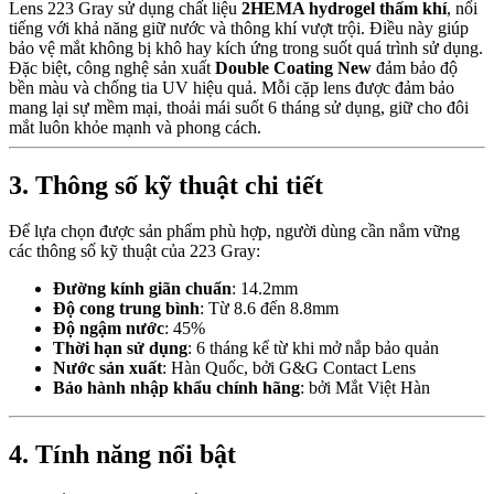
Lens 223 Gray sử dụng chất liệu
2HEMA hydrogel thấm khí
, nổi
tiếng với khả năng giữ nước và thông khí vượt trội. Điều này giúp
bảo vệ mắt không bị khô hay kích ứng trong suốt quá trình sử dụng.
Đặc biệt, công nghệ sản xuất
Double Coating New
đảm bảo độ
bền màu và chống tia UV hiệu quả. Mỗi cặp lens được đảm bảo
mang lại sự mềm mại, thoải mái suốt 6 tháng sử dụng, giữ cho đôi
mắt luôn khỏe mạnh và phong cách.
3. Thông số kỹ thuật chi tiết
Để lựa chọn được sản phẩm phù hợp, người dùng cần nắm vững
các thông số kỹ thuật của 223 Gray:
Đường kính giãn chuẩn
: 14.2mm
Độ cong trung bình
: Từ 8.6 đến 8.8mm
Độ ngậm nước
: 45%
Thời hạn sử dụng
: 6 tháng kể từ khi mở nắp bảo quản
Nước sản xuất
: Hàn Quốc, bởi G&G Contact Lens
Bảo hành nhập khẩu chính hãng
: bởi Mắt Việt Hàn
4. Tính năng nổi bật