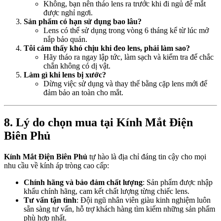
Không, bạn nên tháo lens ra trước khi đi ngủ để mắt
được nghỉ ngơi.
Sản phẩm có hạn sử dụng bao lâu?
Lens có thể sử dụng trong vòng 6 tháng kể từ lúc mở
nắp bảo quản.
Tôi cảm thấy khó chịu khi đeo lens, phải làm sao?
Hãy tháo ra ngay lập tức, làm sạch và kiểm tra để chắc
chắn không có dị vật.
Làm gì khi lens bị xước?
Dừng việc sử dụng và thay thế bằng cặp lens mới để
đảm bảo an toàn cho mắt.
8. Lý do chọn mua tại Kính Mắt Điện
Biên Phủ
Kính Mắt Điện Biên Phủ
tự hào là địa chỉ đáng tin cậy cho mọi
nhu cầu về kính áp tròng cao cấp:
Chính hãng và bảo đảm chất lượng
: Sản phẩm được nhập
khẩu chính hãng, cam kết chất lượng từng chiếc lens.
Tư vấn tận tình
: Đội ngũ nhân viên giàu kinh nghiệm luôn
sẵn sàng tư vấn, hỗ trợ khách hàng tìm kiếm những sản phẩm
phù hợp nhất.