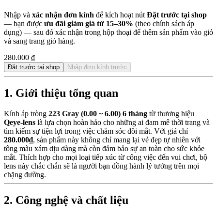
Nhập và
xác nhận đơn kính
để kích hoạt nút
Đặt trước tại shop
— bạn được
ưu đãi giảm giá từ 15–30%
(theo chính sách áp
dụng) — sau đó xác nhận trong hộp thoại để thêm sản phẩm vào giỏ
và sang trang giỏ hàng.
280.000 ₫
Đặt trước tại shop
Nhập đơn kính trước
1. Giới thiệu tổng quan
Kính áp tròng
223 Gray (0.00 ~ 6.00) 6 tháng
từ thương hiệu
Qeye-lens
là lựa chọn hoàn hảo cho những ai đam mê thời trang và
tìm kiếm sự tiện lợi trong việc chăm sóc đôi mắt. Với giá chỉ
280.000₫
, sản phẩm này không chỉ mang lại vẻ đẹp tự nhiên với
tông màu xám dịu dàng mà còn đảm bảo sự an toàn cho sức khỏe
mắt. Thích hợp cho mọi loại tiếp xúc từ công việc đến vui chơi, bộ
lens này chắc chắn sẽ là người bạn đồng hành lý tưởng trên mọi
chặng đường.
2. Công nghệ và chất liệu