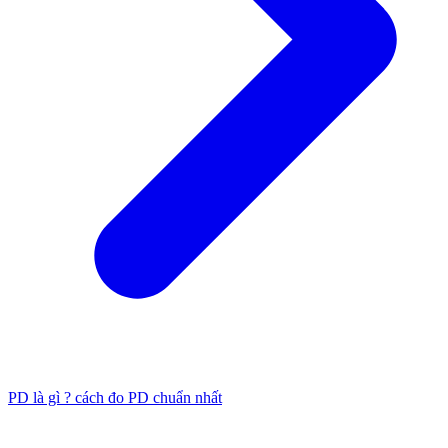
PD là gì ? cách đo PD chuẩn nhất