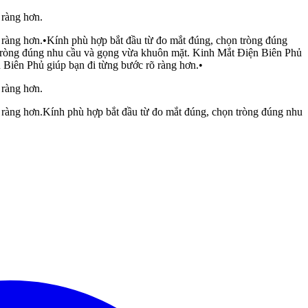
 ràng hơn.
 ràng hơn.
•
Kính phù hợp bắt đầu từ đo mắt đúng, chọn tròng đúng
 tròng đúng nhu cầu và gọng vừa khuôn mặt. Kinh Mắt Điện Biên Phủ
Biên Phủ giúp bạn đi từng bước rõ ràng hơn.
•
 ràng hơn.
 ràng hơn.
Kính phù hợp bắt đầu từ đo mắt đúng, chọn tròng đúng nhu