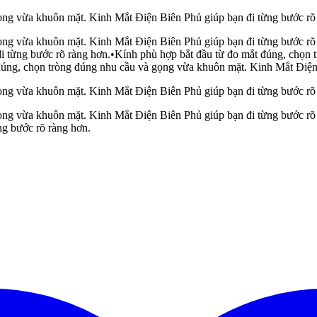
ọng vừa khuôn mặt. Kinh Mắt Điện Biên Phủ giúp bạn đi từng bước rõ
ọng vừa khuôn mặt. Kinh Mắt Điện Biên Phủ giúp bạn đi từng bước rõ
i từng bước rõ ràng hơn.
•
Kính phù hợp bắt đầu từ đo mắt đúng, chọn
đúng, chọn tròng đúng nhu cầu và gọng vừa khuôn mặt. Kinh Mắt Điện 
ọng vừa khuôn mặt. Kinh Mắt Điện Biên Phủ giúp bạn đi từng bước rõ
ọng vừa khuôn mặt. Kinh Mắt Điện Biên Phủ giúp bạn đi từng bước rõ
g bước rõ ràng hơn.