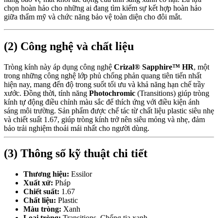
chọn hoàn hảo cho những ai đang tìm kiếm sự kết hợp hoàn hảo
giữa thẩm mỹ và chức năng bảo vệ toàn diện cho đôi mắt.
(2) Công nghệ và chất liệu
Tròng kính này áp dụng công nghệ
Crizal® Sapphire™ HR
, một
trong những công nghệ lớp phủ chống phản quang tiên tiến nhất
hiện nay, mang đến độ trong suốt tối ưu và khả năng hạn chế trầy
xước. Đồng thời, tính năng
Photochromic
(Transitions) giúp tròng
kính tự động điều chỉnh màu sắc để thích ứng với điều kiện ánh
sáng môi trường. Sản phẩm được chế tác từ chất liệu plastic siêu nhẹ
và chiết suất 1.67, giúp tròng kính trở nên siêu mỏng và nhẹ, đảm
bảo trải nghiệm thoải mái nhất cho người dùng.
(3) Thông số kỹ thuật chi tiết
Thương hiệu:
Essilor
Xuất xứ:
Pháp
Chiết suất:
1.67
Chất liệu:
Plastic
Màu tròng:
Xanh
Loại tròng:
Transitions, Chống tia xanh