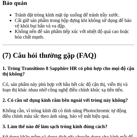
Bảo quản
Tránh đặt tròng kính mặt úp xuống để tránh trầy xước.
Cất giữ sản phẩm trong hộp đựng khi không sử dụng để bảo
vệ khỏi bụi bẩn và va đập.
Không nên để sản phẩm tiếp xúc với nhiệt độ quá cao hoặc
hóa chất mạnh.
(7) Câu hỏi thường gặp (FAQ)
1. Tròng Transitions 8 Sapphire HR có phù hợp cho mọi độ cận
thị không?
Có, sản phẩm này phù hợp với hầu hết các độ cận thị, viễn thị và
loạn thị khác nhau nhờ công nghệ điều chỉnh khúc xạ tiên tiến.
2. Có cần sử dụng kính râm bên ngoài với tròng này không?
Không cần, vì tròng kính đã có tính năng Photochromic tự động
điều chỉnh màu sắc theo ánh sáng, bảo vệ mắt hiệu quả.
3. Làm thế nào để làm sạch tròng kính đúng cách?
Sử dụng khăn mềm và dung dịch rửa chuyên dụng cho kính mắt để