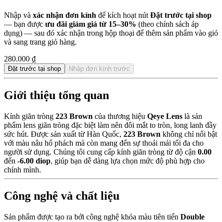
Nhập và
xác nhận đơn kính
để kích hoạt nút
Đặt trước tại shop
— bạn được
ưu đãi giảm giá từ 15–30%
(theo chính sách áp
dụng) — sau đó xác nhận trong hộp thoại để thêm sản phẩm vào giỏ
và sang trang giỏ hàng.
280.000 ₫
Đặt trước tại shop
Nhập đơn kính trước
Giới thiệu tổng quan
Kính giãn tròng
223 Brown
của thương hiệu
Qeye Lens
là sản
phẩm lens giãn tròng đặc biệt làm nên đôi mắt to tròn, long lanh đầy
sức hút. Được sản xuất từ Hàn Quốc,
223 Brown
không chỉ nổi bật
với màu nâu hổ phách mà còn mang đến sự thoải mái tối đa cho
người sử dụng. Chúng tôi cung cấp kính giãn tròng từ độ cận
0.00
đến
-6.00 diop
, giúp bạn dễ dàng lựa chọn mức độ phù hợp cho
chính mình.
Công nghệ và chất liệu
Sản phẩm được tạo ra bởi công nghệ khóa màu tiên tiến
Double