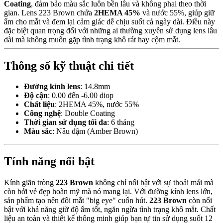
Coating
, đảm bảo màu sắc luôn bền lâu và không phai theo thời
gian. Lens 223 Brown chứa
2HEMA 45%
và nước 55%, giúp giữ
ẩm cho mắt và đem lại cảm giác dễ chịu suốt cả ngày dài. Điều này
đặc biệt quan trọng đối với những ai thường xuyên sử dụng lens lâu
dài mà không muốn gặp tình trạng khô rát hay cộm mắt.
Thông số kỹ thuật chi tiết
Đường kính lens
: 14.8mm
Độ cận
: 0.00 đến -6.00 diop
Chất liệu
: 2HEMA 45%, nước 55%
Công nghệ
: Double Coating
Thời gian sử dụng tối đa
: 6 tháng
Màu sắc
: Nâu đậm (Amber Brown)
Tính năng nổi bật
Kính giãn tròng
223 Brown
không chỉ nổi bật với sự thoải mái mà
còn bởi vẻ đẹp hoàn mỹ mà nó mang lại. Với đường kính lens lớn,
sản phẩm tạo nên đôi mắt "big eye" cuốn hút.
223 Brown
còn nổi
bật với khả năng giữ độ ẩm tốt, ngăn ngừa tình trạng khô mắt. Chất
liệu an toàn và thiết kế thông minh giúp bạn tự tin sử dụng suốt 12